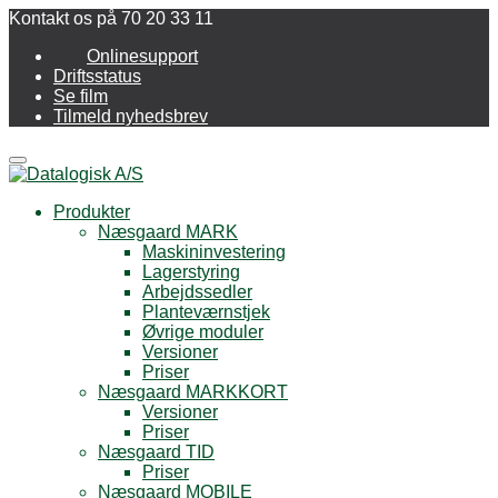
Kontakt os på 70 20 33 11
Onlinesupport
Driftsstatus
Se film
Tilmeld nyhedsbrev
Menu
Produkter
Næsgaard MARK
Maskininvestering
Lagerstyring
Arbejdssedler
Planteværnstjek
Øvrige moduler
Versioner
Priser
Næsgaard MARKKORT
Versioner
Priser
Næsgaard TID
Priser
Næsgaard MOBILE