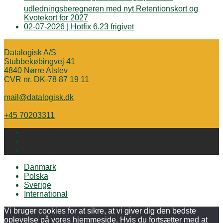
udledningsberegneren med nyt Retentionskort og
Kvotekort for 2027
02-07-2026 | Hotfix 6.23 frigivet
Datalogisk A/S
Stubbekøbingvej 41
4840 Nørre Alslev
CVR nr. DK-78 87 19 11
mail@datalogisk.dk
+45 70203311
Danmark
Polska
Sverige
International
Vi bruger cookies for at sikre, at vi giver dig den bedste
oplevelse på vores hjemmeside. Hvis du fortsætter med at