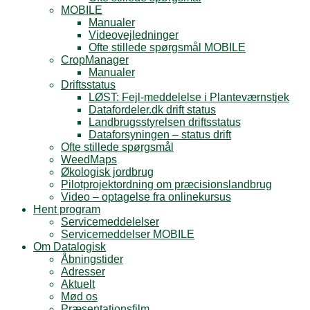
MOBILE
Manualer
Videovejledninger
Ofte stillede spørgsmål MOBILE
CropManager
Manualer
Driftsstatus
LØST: Fejl-meddelelse i Planteværnstjek
Datafordeler.dk drift status
Landbrugsstyrelsen driftsstatus
Dataforsyningen – status drift
Ofte stillede spørgsmål
WeedMaps
Økologisk jordbrug
Pilotprojektordning om præcisionslandbrug
Video – optagelse fra onlinekursus
Hent program
Servicemeddelelser
Servicemeddelser MOBILE
Om Datalogisk
Åbningstider
Adresser
Aktuelt
Mød os
Præsentationsfilm