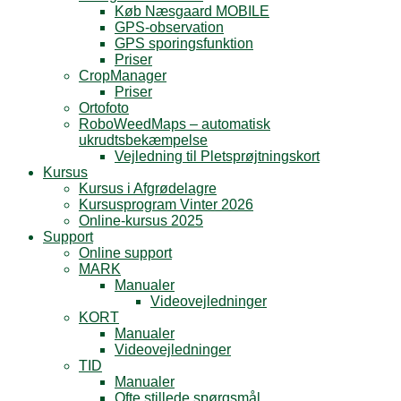
Køb Næsgaard MOBILE
GPS-observation
GPS sporingsfunktion
Priser
CropManager
Priser
Ortofoto
RoboWeedMaps – automatisk
ukrudtsbekæmpelse
Vejledning til Pletsprøjtningskort
Kursus
Kursus i Afgrødelagre
Kursusprogram Vinter 2026
Online-kursus 2025
Support
Online support
MARK
Manualer
Videovejledninger
KORT
Manualer
Videovejledninger
TID
Manualer
Ofte stillede spørgsmål