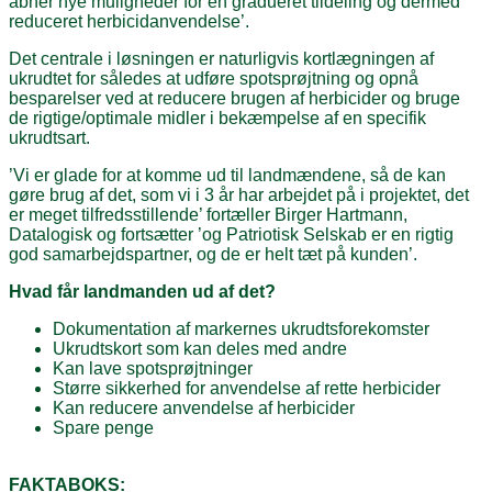
åbner nye muligheder for en gradueret tildeling og dermed
reduceret herbicidanvendelse’.
Det centrale i løsningen er naturligvis kortlægningen af
ukrudtet for således at udføre spotsprøjtning og opnå
besparelser ved at reducere brugen af herbicider og bruge
de rigtige/optimale midler i bekæmpelse af en specifik
ukrudtsart.
’Vi er glade for at komme ud til landmændene, så de kan
gøre brug af det, som vi i 3 år har arbejdet på i projektet, det
er meget tilfredsstillende’ fortæller Birger Hartmann,
Datalogisk og fortsætter ’og Patriotisk Selskab er en rigtig
god samarbejdspartner, og de er helt tæt på kunden’.
Hvad får landmanden ud af det?
Dokumentation af markernes ukrudtsforekomster
Ukrudtskort som kan deles med andre
Kan lave spotsprøjtninger
Større sikkerhed for anvendelse af rette herbicider
Kan reducere anvendelse af herbicider
Spare penge
FAKTABOKS: