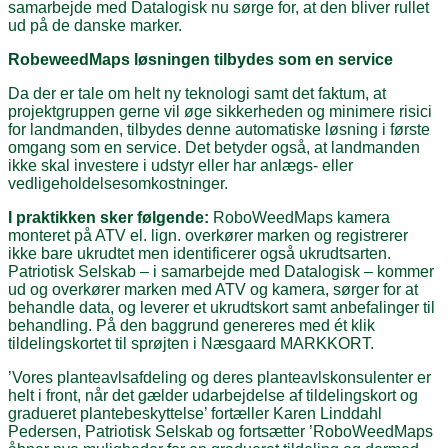
samarbejde med Datalogisk nu sørge for, at den bliver rullet
ud på de danske marker.
RobeweedMaps
løsningen tilbydes som en service
Da der er tale om helt ny teknologi samt det faktum, at
projektgruppen gerne vil øge sikkerheden og minimere risici
for landmanden, tilbydes denne automatiske løsning i første
omgang som en service. Det betyder også, at landmanden
ikke skal investere i udstyr eller har anlægs- eller
vedligeholdelsesomkostninger.
I praktikken sker følgende:
RoboWeedMaps kamera
monteret på ATV el. lign. overkører marken og registrerer
ikke bare ukrudtet men identificerer også ukrudtsarten.
Patriotisk Selskab – i samarbejde med Datalogisk – kommer
ud og overkører marken med ATV og kamera, sørger for at
behandle data, og leverer et ukrudtskort samt anbefalinger til
behandling. På den baggrund genereres med ét klik
tildelingskortet til sprøjten i Næsgaard MARKKORT.
’Vores planteavlsafdeling og deres planteavlskonsulenter er
helt i front, når det gælder udarbejdelse af tildelingskort og
gradueret plantebeskyttelse’ fortæller Karen Linddahl
Pedersen, Patriotisk Selskab og fortsætter ’RoboWeedMaps