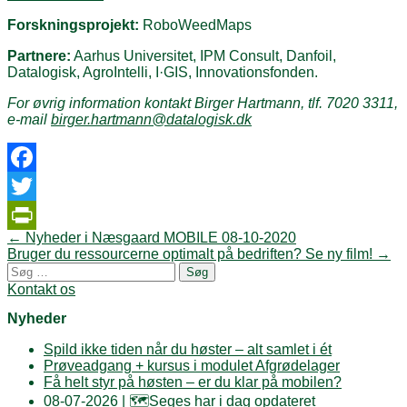
Forskningsprojekt:
RoboWeedMaps
Partnere:
Aarhus Universitet, IPM Consult, Danfoil,
Datalogisk, AgroIntelli, I·GIS, Innovationsfonden.
For øvrig information kontakt Birger Hartmann, tlf. 7020 3311,
e-mail
birger.hartmann@datalogisk.dk
Facebook
Twitter
Post
←
Nyheder i Næsgaard MOBILE 08-10-2020
PrintFriendly
navigation
Bruger du ressourcerne optimalt på bedriften? Se ny film!
→
Søg
efter:
Kontakt os
Nyheder
Spild ikke tiden når du høster – alt samlet i ét
Prøveadgang + kursus i modulet Afgrødelager
Få helt styr på høsten – er du klar på mobilen?
08-07-2026 | 🗺️Seges har i dag opdateret