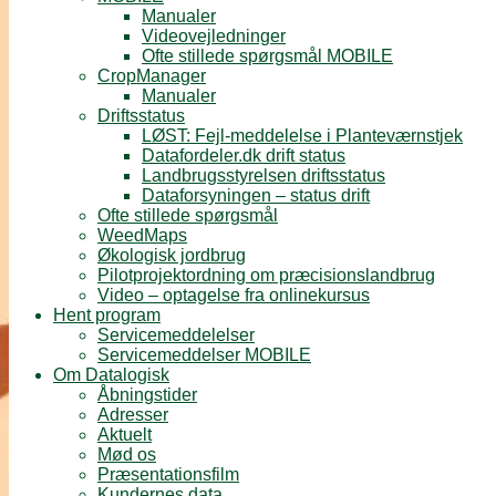
Manualer
Videovejledninger
Ofte stillede spørgsmål MOBILE
CropManager
Manualer
Driftsstatus
LØST: Fejl-meddelelse i Planteværnstjek
Datafordeler.dk drift status
Landbrugsstyrelsen driftsstatus
Dataforsyningen – status drift
Ofte stillede spørgsmål
WeedMaps
Økologisk jordbrug
Pilotprojektordning om præcisionslandbrug
Video – optagelse fra onlinekursus
Hent program
Servicemeddelelser
Servicemeddelser MOBILE
Om Datalogisk
Åbningstider
Adresser
Aktuelt
Mød os
Præsentationsfilm
Kundernes data