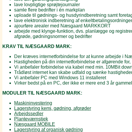
lave lovpligtige sprøjtejournaler
samle flere bedrifter i én markplan
uploade til gødnings- og husdyrindberetning samt foreta
lave elektronisk indberetning af enkeltbetalingsordninge
ajourføre arealer med Næsgaard MARKKORT
arbejde med klynge-funktion, dvs. planlægge og registrer
afgrøde, gødningsnormer og bedrifter
KRAV TIL NÆSGAARD MARK:
Der kræves internetforbindelse for at kunne arbejde i
Hastigheden på din internetforbindelse er afgørende fo
Vi anbefaler forbindelse via kabel med min. 10MBit dow
Trådløst internet kan skabe udfald og sænke hastigheden
Vi anbefaler PC med Windows 11 installeret
Virker bedst på en PC, der ikke er mere end 3 år gamme
MODULER TIL NÆSGAARD MARK:
Maskininvestering
Lagerstyring kemi, gødning, afgrøder
Arbejdssedler
Planteværnstjek
Næsgaard MOBILE
Lagerstyring af organisk gødning