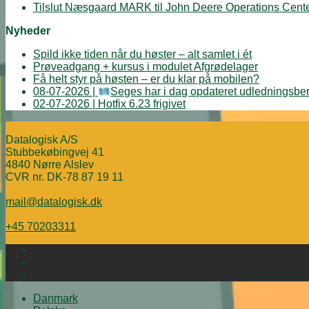
Tilslut Næsgaard MARK til John Deere Operations Cent
Nyheder
Spild ikke tiden når du høster – alt samlet i ét
Prøveadgang + kursus i modulet Afgrødelager
Få helt styr på høsten – er du klar på mobilen?
08-07-2026 |
Seges har i dag opdateret udledningsber
02-07-2026 | Hotfix 6.23 frigivet
Datalogisk A/S
Stubbekøbingvej 41
4840 Nørre Alslev
CVR nr. DK-78 87 19 11
mail@datalogisk.dk
+45 70203311
Danmark