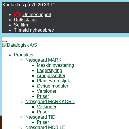
Kontakt os på 70 20 33 11
Onlinesupport
Driftsstatus
Se film
Tilmeld nyhedsbrev
Menu
Produkter
Næsgaard MARK
Maskininvestering
Lagerstyring
Arbejdssedler
Planteværnstjek
Øvrige moduler
Versioner
Priser
Næsgaard MARKKORT
Versioner
Priser
Næsgaard TID
Priser
Næsgaard MOBILE