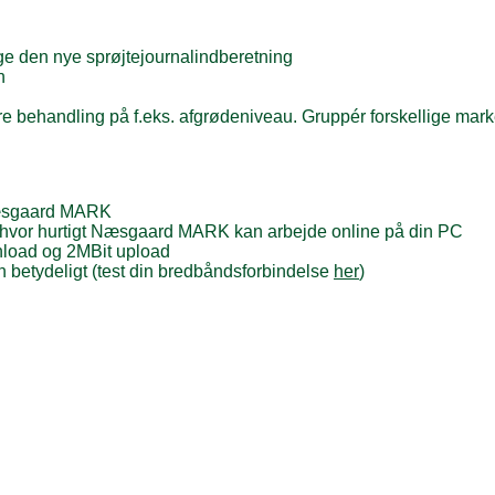
ge den nye sprøjtejournalindberetning
n
e behandling på f.eks. afgrødeniveau. Gruppér forskellige marke
 Næsgaard MARK
r, hvor hurtigt Næsgaard MARK kan arbejde online på din PC
nload og 2MBit upload
 betydeligt (test din bredbåndsforbindelse
her
)
l