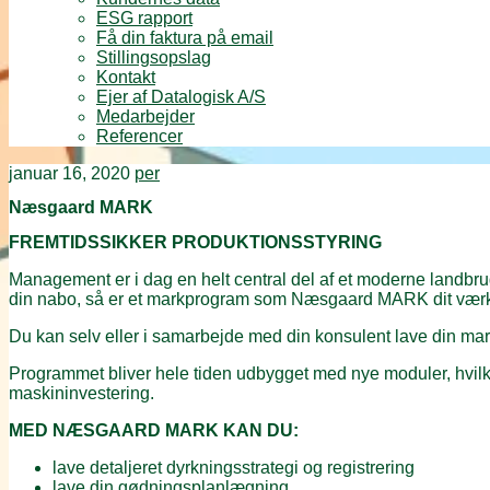
ESG rapport
Få din faktura på email
Stillingsopslag
Kontakt
Ejer af Datalogisk A/S
Medarbejder
Referencer
januar 16, 2020
per
Næsgaard MARK
FREMTIDSSIKKER PRODUKTIONSSTYRING
Management er i dag en helt central del af et moderne landbrug
din nabo, så er et markprogram som Næsgaard MARK dit værktøj t
Du kan selv eller i samarbejde med din konsulent lave din mar
Programmet bliver hele tiden udbygget med nye moduler, hvilket
maskininvestering.
MED NÆSGAARD MARK KAN DU:
lave detaljeret dyrkningsstrategi og registrering
lave din gødningsplanlægning