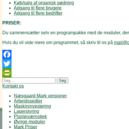
Køb/salg af organisk gødning
Adgang til flere brugere
Adgang til flere bedrifter
PRISER:
Du sammensætter selv en programpakke med de moduler, der p
Hvis du vil vide mere om programmet, så skriv til os på
mail@d
Facebook
Twitter
Søg
PrintFriendly
efter:
Kontakt os
Næsgaard Mark versioner
Arbejdssedler
Maskininvestering
Lagerstyring
Planteværnstjek
Øvrige moduler
Mark Priser