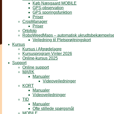
Køb Næsgaard MOBILE
GPS-observation
GPS sporingsfunktion
Priser
CropManager
Priser
Ortofoto
RoboWeedMaps – automatisk ukrudtsbekæmpels
Vejledning til Pletsprøjtningskort
Kursus
Kursus i Afgrødelagre
Kursusprogram Vinter 2026
Online-kursus 2025
Support
Online support
MARK
Manualer
Videovejledninger
KORT
Manualer
Videovejledninger
TID
Manualer
Ofte stillede spørgsmål
MOBILE