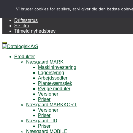
Kontakt os på 70 20 33 11
Vi bruger cookies for at sikre, at vi giver dig den bedste ople
Onlinesupport
Driftsstatus
Se film
Tilmeld nyhedsbrev
Menu
Produkter
Næsgaard MARK
Maskininvestering
Lagerstyring
Arbejdssedler
Planteværnstjek
Øvrige moduler
Versioner
Priser
Næsgaard MARKKORT
Versioner
Priser
Næsgaard TID
Priser
Næsgaard MOBILE