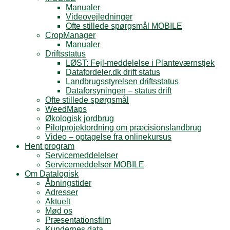
Manualer
Videovejledninger
Ofte stillede spørgsmål MOBILE
CropManager
Manualer
Driftsstatus
LØST: Fejl-meddelelse i Planteværnstjek
Datafordeler.dk drift status
Landbrugsstyrelsen driftsstatus
Dataforsyningen – status drift
Ofte stillede spørgsmål
WeedMaps
Økologisk jordbrug
Pilotprojektordning om præcisionslandbrug
Video – optagelse fra onlinekursus
Hent program
Servicemeddelelser
Servicemeddelser MOBILE
Om Datalogisk
Åbningstider
Adresser
Aktuelt
Mød os
Præsentationsfilm
Kundernes data