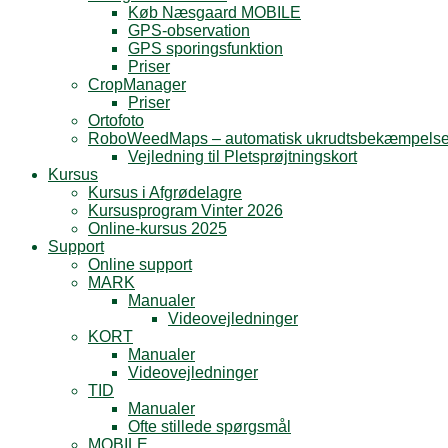
Køb Næsgaard MOBILE
GPS-observation
GPS sporingsfunktion
Priser
CropManager
Priser
Ortofoto
RoboWeedMaps – automatisk ukrudtsbekæmpels
Vejledning til Pletsprøjtningskort
Kursus
Kursus i Afgrødelagre
Kursusprogram Vinter 2026
Online-kursus 2025
Support
Online support
MARK
Manualer
Videovejledninger
KORT
Manualer
Videovejledninger
TID
Manualer
Ofte stillede spørgsmål
MOBILE