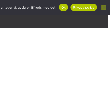
ntager vi, at du er tilfreds med det.
Ok
Privacy policy