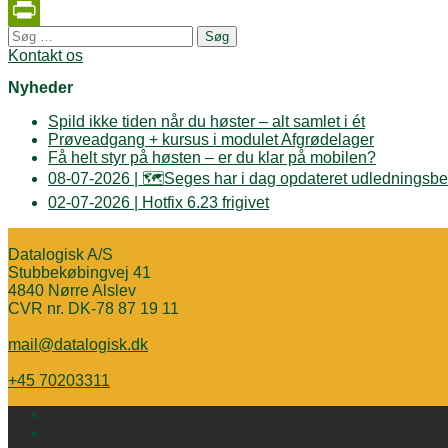
Twitter
Søg
PrintFriendly
efter:
Kontakt os
Nyheder
Spild ikke tiden når du høster – alt samlet i ét
Prøveadgang + kursus i modulet Afgrødelager
Få helt styr på høsten – er du klar på mobilen?
08-07-2026 | 🗺️Seges har i dag opdateret udledningsbe
02-07-2026 | Hotfix 6.23 frigivet
Datalogisk A/S
Stubbekøbingvej 41
4840 Nørre Alslev
CVR nr. DK-78 87 19 11
mail@datalogisk.dk
+45 70203311