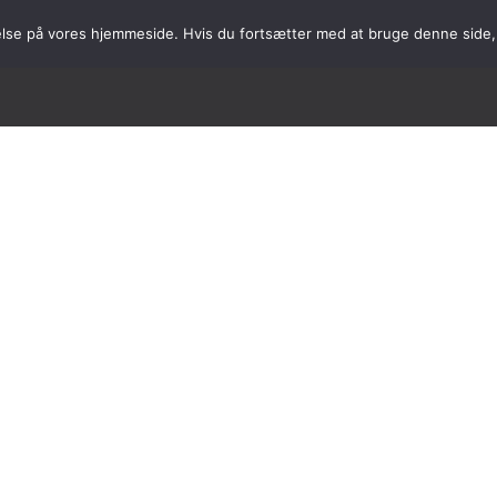
velse på vores hjemmeside. Hvis du fortsætter med at bruge denne side, a