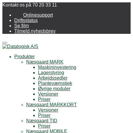
Kontakt os på 70 20 33 11
Onlinesupport
Driftsstatus
Se film
Tilmeld nyhedsbrev
Menu
Produkter
Næsgaard MARK
Maskininvestering
Lagerstyring
Arbejdssedler
Planteværnstjek
Øvrige moduler
Versioner
Priser
Næsgaard MARKKORT
Versioner
Priser
Næsgaard TID
Priser
Næsgaard MOBILE