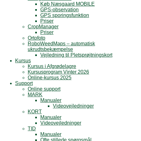
Køb Næsgaard MOBILE
GPS-observation
GPS sporingsfunktion
Priser
CropManager
Priser
Ortofoto
RoboWeedMaps – automatisk
ukrudtsbekæmpelse
Vejledning til Pletsprøjtningskort
Kursus
Kursus i Afgrødelagre
Kursusprogram Vinter 2026
Online-kursus 2025
Support
Online support
MARK
Manualer
Videovejledninger
KORT
Manualer
Videovejledninger
TID
Manualer
Ofte stillede spørgsmål