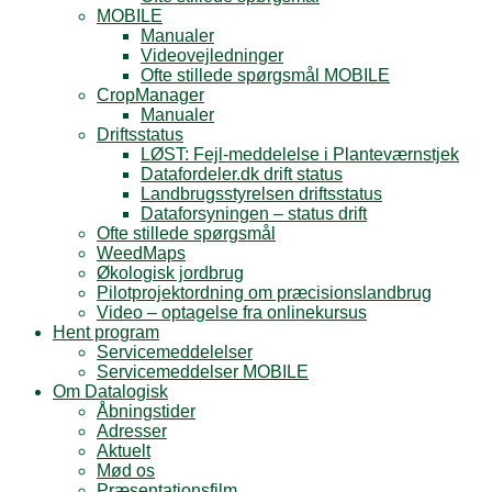
MOBILE
Manualer
Videovejledninger
Ofte stillede spørgsmål MOBILE
CropManager
Manualer
Driftsstatus
LØST: Fejl-meddelelse i Planteværnstjek
Datafordeler.dk drift status
Landbrugsstyrelsen driftsstatus
Dataforsyningen – status drift
Ofte stillede spørgsmål
WeedMaps
Økologisk jordbrug
Pilotprojektordning om præcisionslandbrug
Video – optagelse fra onlinekursus
Hent program
Servicemeddelelser
Servicemeddelser MOBILE
Om Datalogisk
Åbningstider
Adresser
Aktuelt
Mød os
Præsentationsfilm