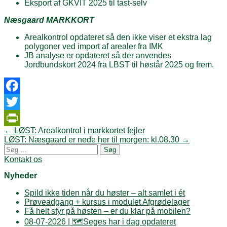
Eksport af GKVIT 2025 til tast-selv
Næsgaard MARKKORT
Arealkontrol opdateret så den ikke viser et ekstra lag
polygoner ved import af arealer fra IMK
JB analyse er opdateret så der anvendes
Jordbundskort 2024 fra LBST til høstår 2025 og frem.
Facebook
Twitter
Post
←
LØST: Arealkontrol i markkortet fejler
PrintFriendly
navigation
LØST: Næsgaard er nede her til morgen: kl.08.30
→
Søg
efter:
Kontakt os
Nyheder
Spild ikke tiden når du høster – alt samlet i ét
Prøveadgang + kursus i modulet Afgrødelager
Få helt styr på høsten – er du klar på mobilen?
08-07-2026 | 🗺️Seges har i dag opdateret