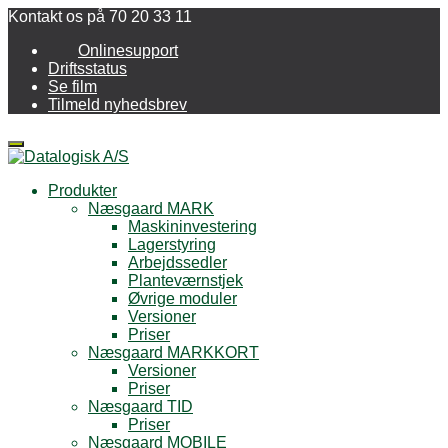
Kontakt os på 70 20 33 11
Onlinesupport
Driftsstatus
Se film
Tilmeld nyhedsbrev
Menu
Produkter
Næsgaard MARK
Maskininvestering
Lagerstyring
Arbejdssedler
Planteværnstjek
Øvrige moduler
Versioner
Priser
Næsgaard MARKKORT
Versioner
Priser
Næsgaard TID
Priser
Næsgaard MOBILE