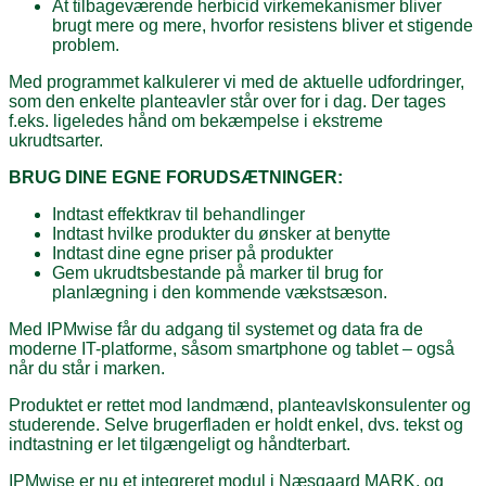
At tilbageværende herbicid virkemekanismer bliver
brugt mere og mere, hvorfor resistens bliver et stigende
problem.
Med programmet kalkulerer vi med de aktuelle udfordringer,
som den enkelte planteavler står over for i dag. Der tages
f.eks. ligeledes hånd om bekæmpelse i ekstreme
ukrudtsarter.
BRUG DINE EGNE FORUDSÆTNINGER:
Indtast effektkrav til behandlinger
Indtast hvilke produkter du ønsker at benytte
Indtast dine egne priser på produkter
Gem ukrudtsbestande på marker til brug for
planlægning i den kommende vækstsæson.
Med IPMwise får du adgang til systemet og data fra de
moderne IT-platforme, såsom smartphone og tablet – også
når du står i marken.
Produktet er rettet mod landmænd, planteavlskonsulenter og
studerende. Selve brugerfladen er holdt enkel, dvs. tekst og
indtastning er let tilgængeligt og håndterbart.
IPMwise er nu et integreret modul i Næsgaard MARK, og