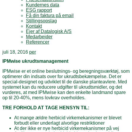
Kundernes data
ESG rapport
Få din faktura på email
Stillingsopslag
Kontakt
Ejer af Datalogisk A/S
Medarbejder
Referencer
juli 18, 2016
per
IPMwise ukrudtsmanagement
IPMwise er et online beslutnings- og beregningsværktøj, som
optimerer din indsats over for ukrudtsbekæmpelse. Det er
special-designet og udviklet til de danske planteavlere. Med
systemet kan du reducere udgifter til ukrudtsmidler, og det
vurderes, at med IPMwise kan den enkelte landmand spare
op til 20-40%, mens lovkrav overholdes.
TRE FORHOLD AT TAGE HENSYN TIL:
At mange ældre herbicid virkemekanismer er blevet
forbudt eller underlagt alvorlige restriktioner
At der ikke er nye herbicid virkemekanismer på vej