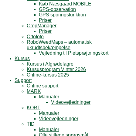
Køb Næsgaard MOBILE
GPS-observation
GPS sporingsfunktion
Priser
CropManager
Priser
Ortofoto
RoboWeedMaps – automatisk
ukrudtsbekæmpelse
Vejledning til Pletsprøjtningskort
Kursus
Kursus i Afgrødelagre
Kursusprogram Vinter 2026
Online-kursus 2025
Support
Online support
MARK
Manualer
Videovejledninger
KORT
Manualer
Videovejledninger
TID
Manualer
Ofte stillede spørgsmål