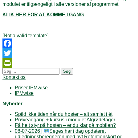
modulet er tilgængeligt i alle versioner af programmet.
KLIK HER FOR AT KOMME I GANG
[Not a valid template]
Facebook
Twitter
Søg
PrintFriendly
efter:
Kontakt os
Priser IPMwise
IPMwise
Nyheder
Spild ikke tiden når du høster – alt samlet i ét
Prøveadgang + kursus i modulet Afgrødelager
Få helt styr på høsten – er du klar på mobilen?
08-07-2026 |
Seges har i dag opdateret
udledningsberegneren med nyt Retentionskort og