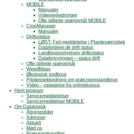
MOBILE
Manualer
Videovejledninger
Ofte stillede spørgsmål MOBILE
CropManager
Manualer
Driftsstatus
LØST: Fejl-meddelelse i Planteværnstjek
Datafordeler.dk drift status
Landbrugsstyrelsen driftsstatus
Dataforsyningen – status drift
Ofte stillede spørgsmål
WeedMaps
Økologisk jordbrug
Pilotprojektordning om præcisionslandbrug
Video – optagelse fra onlinekursus
Hent program
Servicemeddelelser
Servicemeddelser MOBILE
Om Datalogisk
Åbningstider
Adresser
Aktuelt
Mød os
Præsentationsfilm