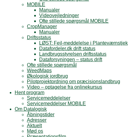
MOBILE
Manualer
Videovejledninger
Ofte stillede spørgsmål MOBILE
CropManager
Manualer
Driftsstatus
LØST: Fejl-meddelelse i Planteværnstjek
Datafordeler.dk drift status
Landbrugsstyrelsen driftsstatus
Dataforsyningen – status drift
Ofte stillede spørgsmål
WeedMaps
Økologisk jordbrug
Pilotprojektordning om præcisionslandbrug
Video – optagelse fra onlinekursus
Hent program
Servicemeddelelser
Servicemeddelser MOBILE
Om Datalogisk
Åbningstider
Adresser
Aktuelt
Mød os
Præsentationsfilm