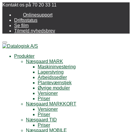
Kontakt os på 70 20 33 11
Onlinesupport
Driftsstatus
Se film
Tilmeld nyhedsbrev
Menu
Produkter
Næsgaard MARK
Maskininvestering
Lagerstyring
Arbejdssedler
Planteværnstjek
Øvrige moduler
Versioner
Priser
Næsgaard MARKKORT
Versioner
Priser
Næsgaard TID
Priser
Næsgaard MOBILE