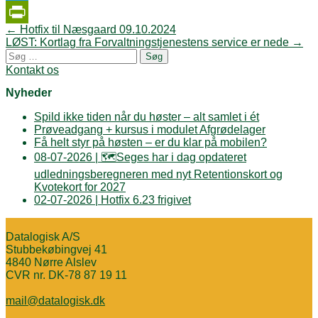
Twitter
Post
←
Hotfix til Næsgaard 09.10.2024
PrintFriendly
navigation
LØST: Kortlag fra Forvaltningstjenestens service er nede
→
Søg
efter:
Kontakt os
Nyheder
Spild ikke tiden når du høster – alt samlet i ét
Prøveadgang + kursus i modulet Afgrødelager
Få helt styr på høsten – er du klar på mobilen?
08-07-2026 | 🗺️Seges har i dag opdateret
udledningsberegneren med nyt Retentionskort og
Kvotekort for 2027
02-07-2026 | Hotfix 6.23 frigivet
Datalogisk A/S
Stubbekøbingvej 41
4840 Nørre Alslev
CVR nr. DK-78 87 19 11
mail@datalogisk.dk