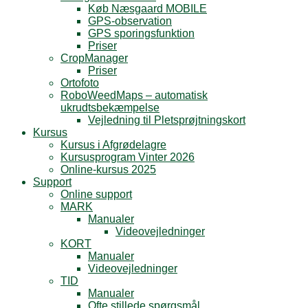
Køb Næsgaard MOBILE
GPS-observation
GPS sporingsfunktion
Priser
CropManager
Priser
Ortofoto
RoboWeedMaps – automatisk
ukrudtsbekæmpelse
Vejledning til Pletsprøjtningskort
Kursus
Kursus i Afgrødelagre
Kursusprogram Vinter 2026
Online-kursus 2025
Support
Online support
MARK
Manualer
Videovejledninger
KORT
Manualer
Videovejledninger
TID
Manualer
Ofte stillede spørgsmål