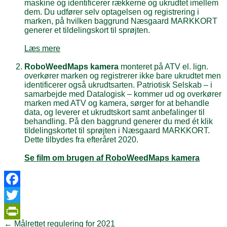
maskine og identificerer rækkerne og ukrudtet imellem
dem. Du udfører selv optagelsen og registrering i
marken, på hvilken baggrund Næsgaard MARKKORT
generer et tildelingskort til sprøjten.
Læs mere
RoboWeedMaps kamera
monteret på ATV el. lign.
overkører marken og registrerer ikke bare ukrudtet men
identificerer også ukrudtsarten. Patriotisk Selskab – i
samarbejde med Datalogisk – kommer ud og overkører
marken med ATV og kamera, sørger for at behandle
data, og leverer et ukrudtskort samt anbefalinger til
behandling. På den baggrund generer du med ét klik
tildelingskortet til sprøjten i Næsgaard MARKKORT.
Dette tilbydes fra efteråret 2020.
Se film om brugen af RoboWeedMaps kamera
Facebook
Twitter
Post
←
Målrettet regulering for 2021