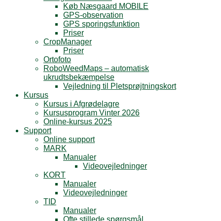
Køb Næsgaard MOBILE
GPS-observation
GPS sporingsfunktion
Priser
CropManager
Priser
Ortofoto
RoboWeedMaps – automatisk
ukrudtsbekæmpelse
Vejledning til Pletsprøjtningskort
Kursus
Kursus i Afgrødelagre
Kursusprogram Vinter 2026
Online-kursus 2025
Support
Online support
MARK
Manualer
Videovejledninger
KORT
Manualer
Videovejledninger
TID
Manualer
Ofte stillede spørgsmål