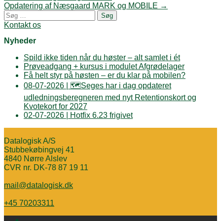
PrintFriendly
navigation
Opdatering af Næsgaard MARK og MOBILE
→
Søg
efter:
Kontakt os
Nyheder
Spild ikke tiden når du høster – alt samlet i ét
Prøveadgang + kursus i modulet Afgrødelager
Få helt styr på høsten – er du klar på mobilen?
08-07-2026 | 🗺️Seges har i dag opdateret
udledningsberegneren med nyt Retentionskort og
Kvotekort for 2027
02-07-2026 | Hotfix 6.23 frigivet
Datalogisk A/S
Stubbekøbingvej 41
4840 Nørre Alslev
CVR nr. DK-78 87 19 11
mail@datalogisk.dk
+45 70203311