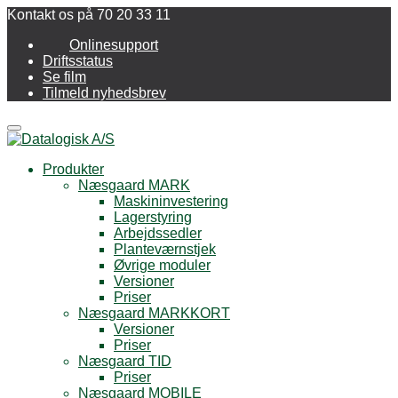
Kontakt os på 70 20 33 11
Onlinesupport
Driftsstatus
Se film
Tilmeld nyhedsbrev
Menu
Produkter
Næsgaard MARK
Maskininvestering
Lagerstyring
Arbejdssedler
Planteværnstjek
Øvrige moduler
Versioner
Priser
Næsgaard MARKKORT
Versioner
Priser
Næsgaard TID
Priser
Næsgaard MOBILE