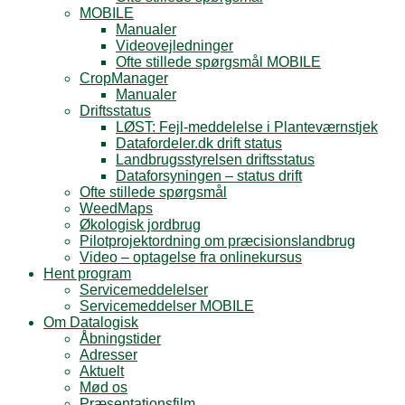
MOBILE
Manualer
Videovejledninger
Ofte stillede spørgsmål MOBILE
CropManager
Manualer
Driftsstatus
LØST: Fejl-meddelelse i Planteværnstjek
Datafordeler.dk drift status
Landbrugsstyrelsen driftsstatus
Dataforsyningen – status drift
Ofte stillede spørgsmål
WeedMaps
Økologisk jordbrug
Pilotprojektordning om præcisionslandbrug
Video – optagelse fra onlinekursus
Hent program
Servicemeddelelser
Servicemeddelser MOBILE
Om Datalogisk
Åbningstider
Adresser
Aktuelt
Mød os
Præsentationsfilm