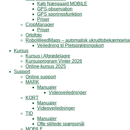
Køb Næsgaard MOBILE
GPS-observation
GPS sporingsfunktion
Priser
CropManager
Priser
Ortofoto
RoboWeedMaps – automatisk ukrudtsbekæmpels
Vejledning til Pletsprøjtningskort
Kursus
Kursus i Afgrødelagre
Kursusprogram Vinter 2026
Online-kursus 2025
Support
Online support
MARK
Manualer
Videovejledninger
KORT
Manualer
Videovejledninger
TID
Manualer
Ofte stillede spørgsmål
MOBILE