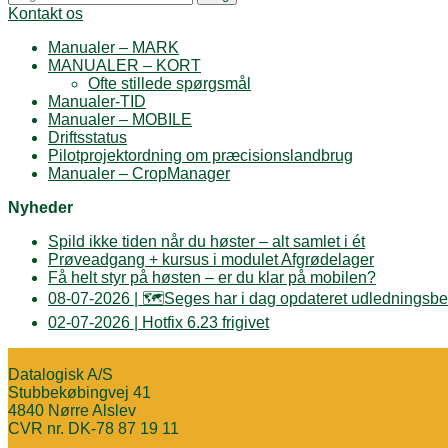
efter:
Kontakt os
Manualer – MARK
MANUALER – KORT
Ofte stillede spørgsmål
Manualer-TID
Manualer – MOBILE
Driftsstatus
Pilotprojektordning om præcisionslandbrug
Manualer – CropManager
Nyheder
Spild ikke tiden når du høster – alt samlet i ét
Prøveadgang + kursus i modulet Afgrødelager
Få helt styr på høsten – er du klar på mobilen?
08-07-2026 | 🗺️Seges har i dag opdateret udledningsbe
02-07-2026 | Hotfix 6.23 frigivet
Datalogisk A/S
Stubbekøbingvej 41
4840 Nørre Alslev
CVR nr. DK-78 87 19 11