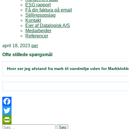
ESG rapport
Få din faktura på email
Stillingsopslag
Kontakt
Ejer af Datalogisk A/S
Medarbejder
Referencer
april 18, 2023
per
Ofte stillede spørgsmål
Hvor ser jeg afstand fra mark til vandmiljø uden for Markblok
Facebook
Twitter
Søg
PrintFriendly