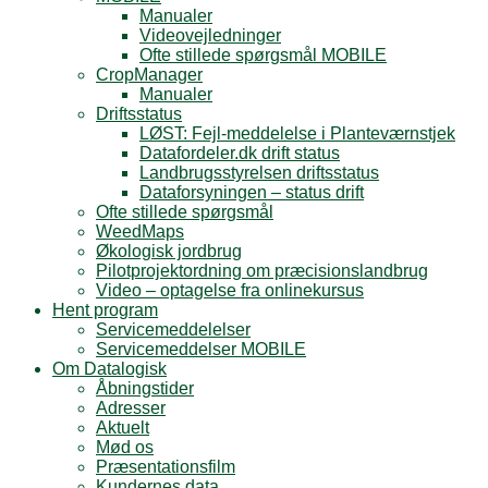
Manualer
Videovejledninger
Ofte stillede spørgsmål MOBILE
CropManager
Manualer
Driftsstatus
LØST: Fejl-meddelelse i Planteværnstjek
Datafordeler.dk drift status
Landbrugsstyrelsen driftsstatus
Dataforsyningen – status drift
Ofte stillede spørgsmål
WeedMaps
Økologisk jordbrug
Pilotprojektordning om præcisionslandbrug
Video – optagelse fra onlinekursus
Hent program
Servicemeddelelser
Servicemeddelser MOBILE
Om Datalogisk
Åbningstider
Adresser
Aktuelt
Mød os
Præsentationsfilm
Kundernes data