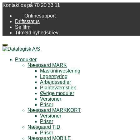
Kontakt os på 70 20 33 11
Onlinesupport
Driftsstatus
Se film
Tilmeld nyhedsbrev
Menu
Produkter
Næsgaard MARK
Maskininvestering
Lagerstyring
Arbejdssedler
Planteværnstjek
Øvrige moduler
Versioner
Priser
Næsgaard MARKKORT
Versioner
Priser
Næsgaard TID
Priser
Næsgaard MOBILE