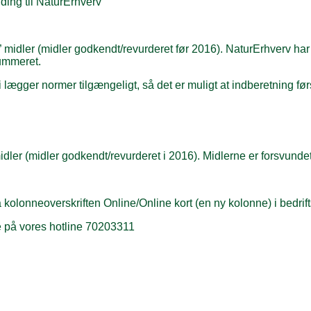
lding til NaturErhverv
midler (midler godkendt/revurderet før 2016). NaturErhverv har 
nummeret.
i lægger normer tilgængeligt, så det er muligt at indberetning fø
ler (midler godkendt/revurderet i 2016). Midlerne er forsvundet i
kolonneoverskriften Online/Online kort (en ny kolonne) i bedrift
e på vores hotline 70203311