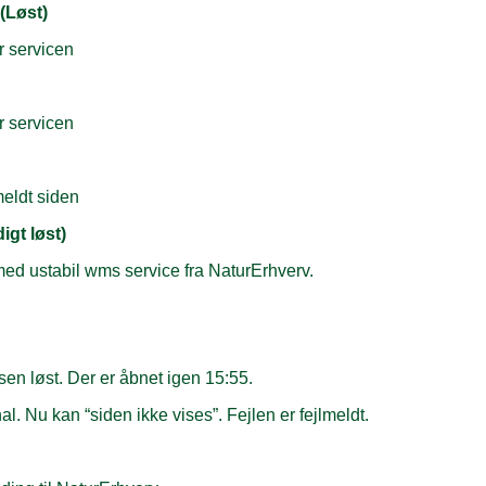
(Løst)
or servicen
or servicen
meldt siden
igt løst)
 med ustabil wms service fra NaturErhverv.
n løst. Der er åbnet igen 15:55.
. Nu kan “siden ikke vises”. Fejlen er fejlmeldt.