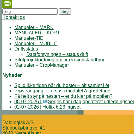
Twitter
Søg
PrintFriendly
efter:
Kontakt os
Manualer – MARK
MANUALER – KORT
Manualer-TID
Manualer – MOBILE
Driftsstatus
Dataforsyningen – status drift
Pilotprojektordning om præcisionslandbrug
Manualer – CropManager
Nyheder
Spild ikke tiden når du høster – alt samlet i ét
Prøveadgang + kursus i modulet Afgrødelager
Få helt styr på høsten – er du klar på mobilen?
08-07-2026 |
Seges har i dag opdateret udledningsber
02-07-2026 | Hotfix 6.23 frigivet
Datalogisk A/S
Stubbekøbingvej 41
4840 Nørre Alslev