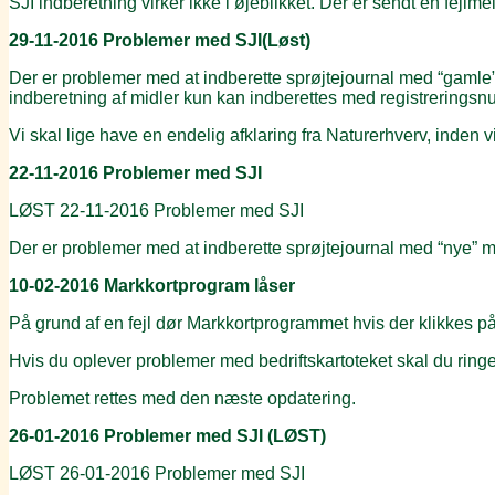
SJI indberetning virker ikke i øjeblikket. Der er sendt en fejlme
29-11-2016 Problemer med SJI(Løst)
Der er problemer med at indberette sprøjtejournal med “gamle” 
indberetning af midler kun kan indberettes med registrerings
Vi skal lige have en endelig afklaring fra Naturerhverv, inden v
22-11-2016 Problemer med SJI
LØST 22-11-2016 Problemer med SJI
Der er problemer med at indberette sprøjtejournal med “nye” mid
10-02-2016 Markkortprogram låser
På grund af en fejl dør Markkortprogrammet hvis der klikkes på 
Hvis du oplever problemer med bedriftskartoteket skal du ring
Problemet rettes med den næste opdatering.
26-01-2016 Problemer med SJI (LØST)
LØST 26-01-2016 Problemer med SJI