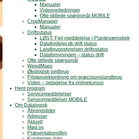
Manualer
Videovejledninger
Ofte stillede spørgsmål MOBILE
CropManager
Manualer
Driftsstatus
LØST: Fejl-meddelelse i Planteværnstjek
Datafordeler.dk drift status
Landbrugsstyrelsen driftsstatus
Dataforsyningen – status drift
Ofte stillede spørgsmål
WeedMaps
Økologisk jordbrug
Pilotprojektordning om præcisionslandbrug
Video – optagelse fra onlinekursus
Hent program
Servicemeddelelser
Servicemeddelser MOBILE
Om Datalogisk
Åbningstider
Adresser
Aktuelt
Mød os
Præsentationsfilm
Kundernes data