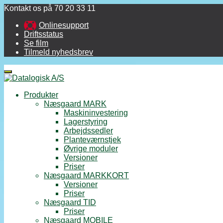
Kontakt os på 70 20 33 11
Onlinesupport
Driftsstatus
Se film
Tilmeld nyhedsbrev
Menu
Produkter
Næsgaard MARK
Maskininvestering
Lagerstyring
Arbejdssedler
Planteværnstjek
Øvrige moduler
Versioner
Priser
Næsgaard MARKKORT
Versioner
Priser
Næsgaard TID
Priser
Næsgaard MOBILE