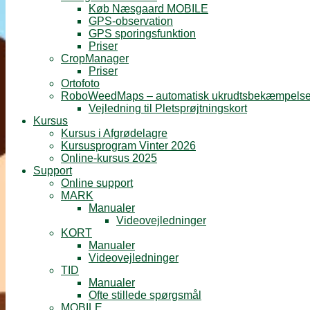
Køb Næsgaard MOBILE
GPS-observation
GPS sporingsfunktion
Priser
CropManager
Priser
Ortofoto
RoboWeedMaps – automatisk ukrudtsbekæmpels
Vejledning til Pletsprøjtningskort
Kursus
Kursus i Afgrødelagre
Kursusprogram Vinter 2026
Online-kursus 2025
Support
Online support
MARK
Manualer
Videovejledninger
KORT
Manualer
Videovejledninger
TID
Manualer
Ofte stillede spørgsmål
MOBILE