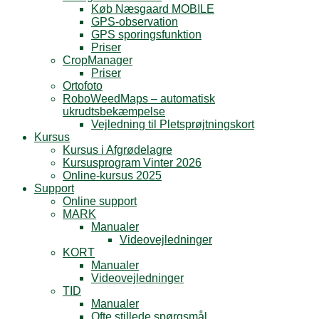
Køb Næsgaard MOBILE
GPS-observation
GPS sporingsfunktion
Priser
CropManager
Priser
Ortofoto
RoboWeedMaps – automatisk
ukrudtsbekæmpelse
Vejledning til Pletsprøjtningskort
Kursus
Kursus i Afgrødelagre
Kursusprogram Vinter 2026
Online-kursus 2025
Support
Online support
MARK
Manualer
Videovejledninger
KORT
Manualer
Videovejledninger
TID
Manualer
Ofte stillede spørgsmål