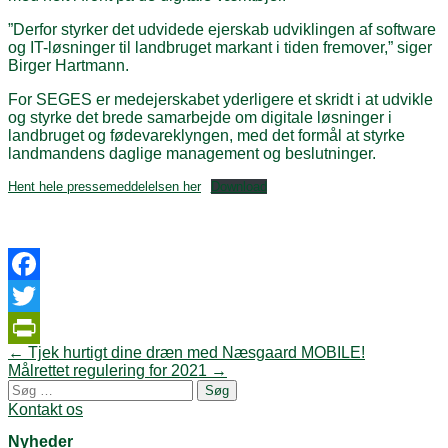
”Derfor styrker det udvidede ejerskab udviklingen af software
og IT-løsninger til landbruget markant i tiden fremover,” siger
Birger Hartmann.
For SEGES er medejerskabet yderligere et skridt i at udvikle
og styrke det brede samarbejde om digitale løsninger i
landbruget og fødevareklyngen, med det formål at styrke
landmandens daglige management og beslutninger.
Hent hele pressemeddelelsen her
Download
Facebook
Twitter
Post
←
Tjek hurtigt dine dræn med Næsgaard MOBILE!
PrintFriendly
navigation
Målrettet regulering for 2021
→
Søg
efter:
Kontakt os
Nyheder