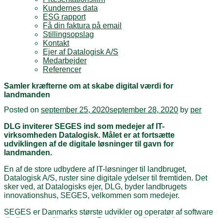
Kundernes data
ESG rapport
Få din faktura på email
Stillingsopslag
Kontakt
Ejer af Datalogisk A/S
Medarbejder
Referencer
Samler kræfterne om at skabe digital værdi for
landmanden
Posted on
september 25, 2020
september 28, 2020
by
per
DLG inviterer SEGES ind som medejer af IT-
virksomheden Datalogisk. Målet er at fortsætte
udviklingen af de digitale løsninger til gavn for
landmanden.
En af de store udbydere af IT-løsninger til landbruget,
Datalogisk A/S, ruster sine digitale ydelser til fremtiden. Det
sker ved, at Datalogisks ejer, DLG, byder landbrugets
innovationshus, SEGES, velkommen som medejer.
SEGES er Danmarks største udvikler og operatør af software