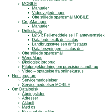
MOBILE
Manualer
Videovejledninger
Ofte stillede spørgsmål MOBILE
CropManager
Manualer
Driftsstatus
LØST: Fejl-meddelelse i Planteværnstjek
Datafordeler.dk drift status
Landbrugsstyrelsen driftsstatus
Dataforsyningen – status drift
Ofte stillede spørgsmål
WeedMaps
Økologisk jordbrug
Pilotprojektordning om præcisionslandbrug
Video – optagelse fra onlinekursus
Hent program
Servicemeddelelser
Servicemeddelser MOBILE
Om Datalogisk
Åbningstider
Adresser
Aktuelt
Mød os
Præsentationsfilm