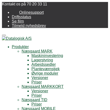
Kontakt os på 70 20 33 11
Onlinesupport
Driftsstatus
Se film
Tilmeld nyhedsbrev
Menu
Produkter
Næsgaard MARK
Maskininvestering
Lagerstyring
Arbejdssedler
Planteværnstjek
Øvrige moduler
Versioner
Priser
Næsgaard MARKKORT
Versioner
Priser
Næsgaard TID
Priser
Næsgaard MOBILE