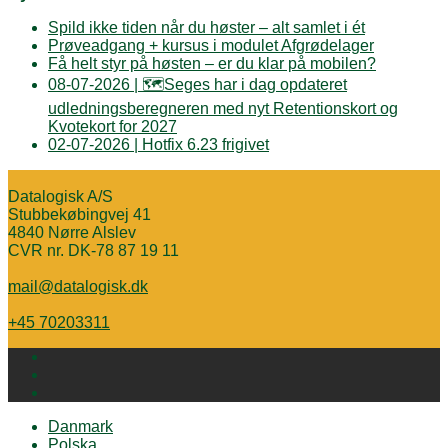
Spild ikke tiden når du høster – alt samlet i ét
Prøveadgang + kursus i modulet Afgrødelager
Få helt styr på høsten – er du klar på mobilen?
08-07-2026 | 🗺️Seges har i dag opdateret
udledningsberegneren med nyt Retentionskort og
Kvotekort for 2027
02-07-2026 | Hotfix 6.23 frigivet
Datalogisk A/S
Stubbekøbingvej 41
4840 Nørre Alslev
CVR nr. DK-78 87 19 11
mail@datalogisk.dk
+45 70203311
Danmark
Polska