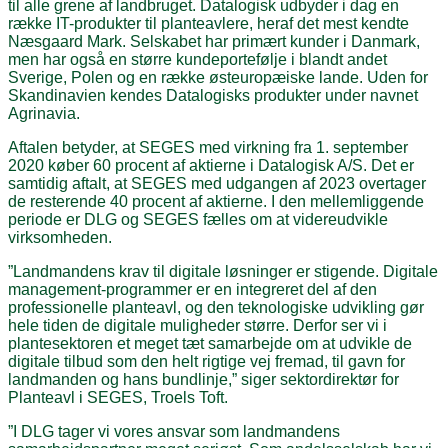
til alle grene af landbruget. Datalogisk udbyder i dag en
række IT-produkter til planteavlere, heraf det mest kendte
Næsgaard Mark. Selskabet har primært kunder i Danmark,
men har også en større kundeportefølje i blandt andet
Sverige, Polen og en række østeuropæiske lande. Uden for
Skandinavien kendes Datalogisks produkter under navnet
Agrinavia.
Aftalen betyder, at SEGES med virkning fra 1. september
2020 køber 60 procent af aktierne i Datalogisk A/S. Det er
samtidig aftalt, at SEGES med udgangen af 2023 overtager
de resterende 40 procent af aktierne. I den mellemliggende
periode er DLG og SEGES fælles om at videreudvikle
virksomheden.
”Landmandens krav til digitale løsninger er stigende. Digitale
management-programmer er en integreret del af den
professionelle planteavl, og den teknologiske udvikling gør
hele tiden de digitale muligheder større. Derfor ser vi i
plantesektoren et meget tæt samarbejde om at udvikle de
digitale tilbud som den helt rigtige vej fremad, til gavn for
landmanden og hans bundlinje,” siger sektordirektør for
Planteavl i SEGES, Troels Toft.
”I DLG tager vi vores ansvar som landmandens