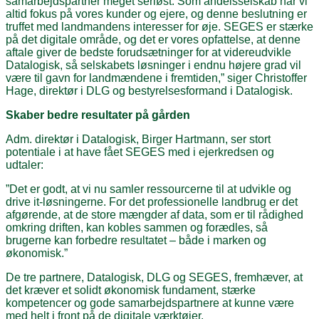
samarbejdspartner meget seriøst. Som andelsselskab har vi
altid fokus på vores kunder og ejere, og denne beslutning er
truffet med landmandens interesser for øje. SEGES er stærke
på det digitale område, og det er vores opfattelse, at denne
aftale giver de bedste forudsætninger for at videreudvikle
Datalogisk, så selskabets løsninger i endnu højere grad vil
være til gavn for landmændene i fremtiden,” siger Christoffer
Hage, direktør i DLG og bestyrelsesformand i Datalogisk.
Skaber bedre resultater på gården
Adm. direktør i Datalogisk, Birger Hartmann, ser stort
potentiale i at have fået SEGES med i ejerkredsen og
udtaler:
”Det er godt, at vi nu samler ressourcerne til at udvikle og
drive it-løsningerne. For det professionelle landbrug er det
afgørende, at de store mængder af data, som er til rådighed
omkring driften, kan kobles sammen og forædles, så
brugerne kan forbedre resultatet – både i marken og
økonomisk.”
De tre partnere, Datalogisk, DLG og SEGES, fremhæver, at
det kræver et solidt økonomisk fundament, stærke
kompetencer og gode samarbejdspartnere at kunne være
med helt i front på de digitale værktøjer.