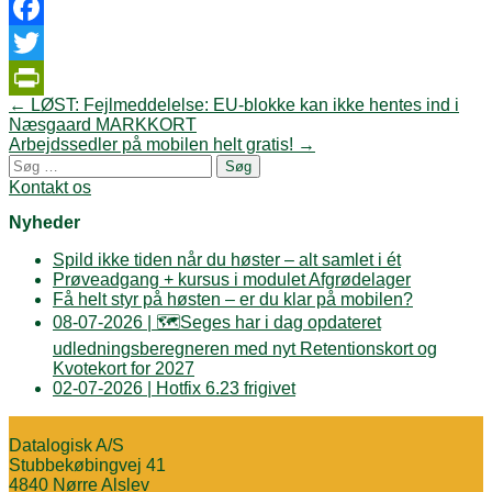
Facebook
Twitter
Post
←
LØST: Fejlmeddelelse: EU-blokke kan ikke hentes ind i
PrintFriendly
navigation
Næsgaard MARKKORT
Arbejdssedler på mobilen helt gratis!
→
Søg
efter:
Kontakt os
Nyheder
Spild ikke tiden når du høster – alt samlet i ét
Prøveadgang + kursus i modulet Afgrødelager
Få helt styr på høsten – er du klar på mobilen?
08-07-2026 | 🗺️Seges har i dag opdateret
udledningsberegneren med nyt Retentionskort og
Kvotekort for 2027
02-07-2026 | Hotfix 6.23 frigivet
Datalogisk A/S
Stubbekøbingvej 41
4840 Nørre Alslev