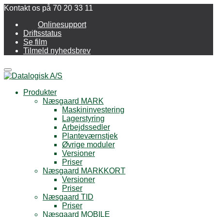
Kontakt os på 70 20 33 11
Onlinesupport
Driftsstatus
Se film
Tilmeld nyhedsbrev
Menu
Produkter
Næsgaard MARK
Maskininvestering
Lagerstyring
Arbejdssedler
Planteværnstjek
Øvrige moduler
Versioner
Priser
Næsgaard MARKKORT
Versioner
Priser
Næsgaard TID
Priser
Næsgaard MOBILE