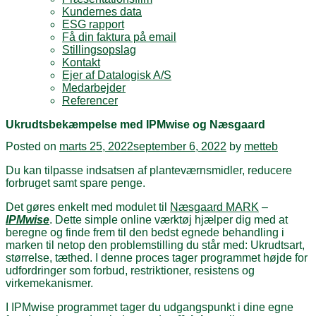
Kundernes data
ESG rapport
Få din faktura på email
Stillingsopslag
Kontakt
Ejer af Datalogisk A/S
Medarbejder
Referencer
Ukrudtsbekæmpelse med IPMwise og Næsgaard
Posted on
marts 25, 2022
september 6, 2022
by
metteb
Du kan tilpasse indsatsen af planteværnsmidler, reducere
forbruget samt spare penge.
Det gøres enkelt med modulet til
Næsgaard MARK
–
IPMwise
. Dette simple online værktøj hjælper dig med at
beregne og finde frem til den bedst egnede behandling i
marken til netop den problemstilling du står med: Ukrudtsart,
størrelse, tæthed. I denne proces tager programmet højde for
udfordringer som forbud, restriktioner, resistens og
virkemekanismer.
I IPMwise programmet tager du udgangspunkt i dine egne