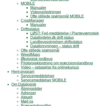
MOBILE
Manualer
Videovejledninger
Ofte stillede spørgsmål MOBILE
CropManager
Manualer
Driftsstatus
LØST: Fejl-meddelelse i Planteværnstjek
Datafordeler.dk drift status
Landbrugsstyrelsen driftsstatus
Dataforsyningen – status drift
Ofte stillede spørgsmål
WeedMaps
Økologisk jordbrug
Pilotprojektordning om præcisionslandbrug
Video – optagelse fra onlinekursus
Hent program
Servicemeddelelser
Servicemeddelser MOBILE
Om Datalogisk
Åbningstider
Adresser
Aktuelt
Mød os
Præsentationsfilm