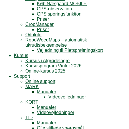
Køb Næsgaard MOBILE
GPS-observation
GPS sporingsfunktion
Priser
CropManager
Priser
Ortofoto
RoboWeedMaps – automatisk
ukrudtsbekæmpelse
Vejledning til Pletsprøjtningskort
Kursus
Kursus i Afgrødelagre
Kursusprogram Vinter 2026
Online-kursus 2025
Support
Online support
MARK
Manualer
Videovejledninger
KORT
Manualer
Videovejledninger
TID
Manualer
Ofte stillede spørgsmål