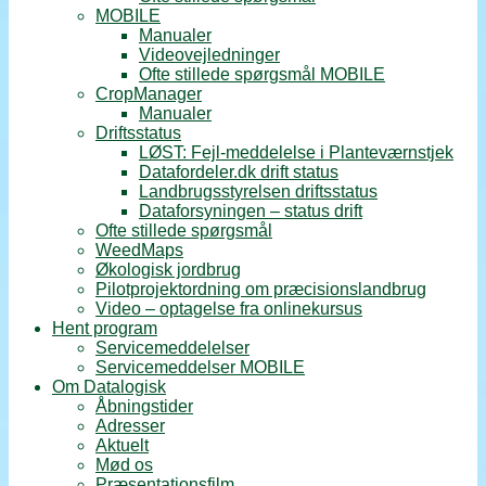
MOBILE
Manualer
Videovejledninger
Ofte stillede spørgsmål MOBILE
CropManager
Manualer
Driftsstatus
LØST: Fejl-meddelelse i Planteværnstjek
Datafordeler.dk drift status
Landbrugsstyrelsen driftsstatus
Dataforsyningen – status drift
Ofte stillede spørgsmål
WeedMaps
Økologisk jordbrug
Pilotprojektordning om præcisionslandbrug
Video – optagelse fra onlinekursus
Hent program
Servicemeddelelser
Servicemeddelser MOBILE
Om Datalogisk
Åbningstider
Adresser
Aktuelt
Mød os
Præsentationsfilm