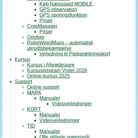
Køb Næsgaard MOBILE
GPS-observation
GPS sporingsfunktion
Priser
CropManager
Priser
Ortofoto
RoboWeedMaps – automatisk
ukrudtsbekæmpelse
Vejledning til Pletsprøjtningskort
Kursus
Kursus i Afgrødelagre
Kursusprogram Vinter 2026
Online-kursus 2025
Support
Online support
MARK
Manualer
Videovejledninger
KORT
Manualer
Videovejledninger
TID
Manualer
Ofte stillede spørgsmål