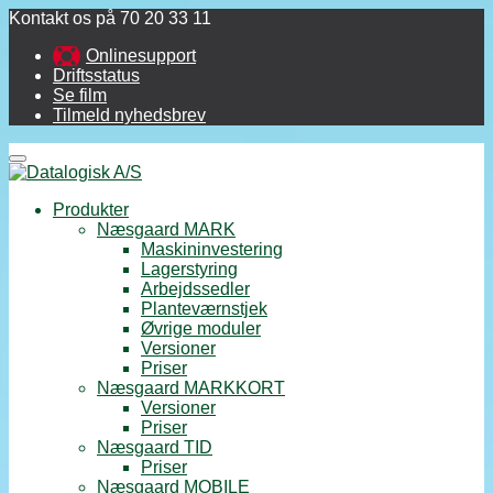
Kontakt os på 70 20 33 11
Onlinesupport
Driftsstatus
Se film
Tilmeld nyhedsbrev
Menu
Produkter
Næsgaard MARK
Maskininvestering
Lagerstyring
Arbejdssedler
Planteværnstjek
Øvrige moduler
Versioner
Priser
Næsgaard MARKKORT
Versioner
Priser
Næsgaard TID
Priser
Næsgaard MOBILE