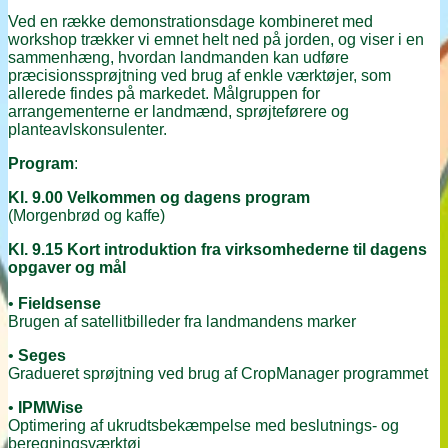
Ved en række demonstrationsdage kombineret med
workshop trækker vi emnet helt ned på jorden, og viser i en
sammenhæng, hvordan landmanden kan udføre
præcisionssprøjtning ved brug af enkle værktøjer, som
allerede findes på markedet. Målgruppen for
arrangementerne er landmænd, sprøjteførere og
planteavlskonsulenter.
Program
:
Kl. 9.00 Velkommen og dagens program
(Morgenbrød og kaffe)
Kl. 9.15 Kort introduktion fra virksomhederne til dagens
opgaver og mål
•
Fieldsense
Brugen af satellitbilleder fra landmandens marker
•
Seges
Gradueret sprøjtning ved brug af CropManager programmet
•
IPMWise
Optimering af ukrudtsbekæmpelse med beslutnings- og
beregningsværktøj