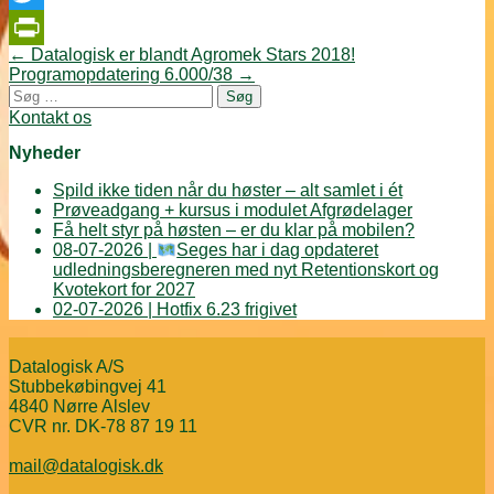
Twitter
Post
←
Datalogisk er blandt Agromek Stars 2018!
PrintFriendly
navigation
Programopdatering 6.000/38
→
Søg
efter:
Kontakt os
Nyheder
Spild ikke tiden når du høster – alt samlet i ét
Prøveadgang + kursus i modulet Afgrødelager
Få helt styr på høsten – er du klar på mobilen?
08-07-2026 |
Seges har i dag opdateret
udledningsberegneren med nyt Retentionskort og
Kvotekort for 2027
02-07-2026 | Hotfix 6.23 frigivet
Datalogisk A/S
Stubbekøbingvej 41
4840 Nørre Alslev
CVR nr. DK-78 87 19 11
mail@datalogisk.dk