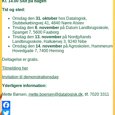
Kl. 14.00 Slut på dagen
Tid og sted:
Onsdag den
31. oktober
hos Datalogisk,
Stubbekøbingvej 41, 4840 Nørre Alslev
Tirsdag den
6. november
på Dalum Landbrugsskole,
Spanget 7, 5600 Faaborg
Tirsdag den
13. november
på Nordjyllands
Landbrugsskole, Halkærvej 3, 9240 Nibe
Onsdag den
14. november
på Agroskolen, Hammerum
Hovedgade 7, 7400 Herning
Deltagelse er gratis.
Tilmelding her
Invitation til demonstrationsdag
Yderligere information:
Mette Børsen,
mette.boersen@datalogisk.dk
, tlf. 7020 3311
Facebook