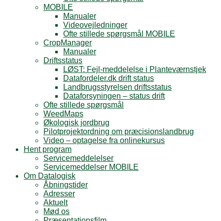
MOBILE
Manualer
Videovejledninger
Ofte stillede spørgsmål MOBILE
CropManager
Manualer
Driftsstatus
LØST: Fejl-meddelelse i Planteværnstjek
Datafordeler.dk drift status
Landbrugsstyrelsen driftsstatus
Dataforsyningen – status drift
Ofte stillede spørgsmål
WeedMaps
Økologisk jordbrug
Pilotprojektordning om præcisionslandbrug
Video – optagelse fra onlinekursus
Hent program
Servicemeddelelser
Servicemeddelser MOBILE
Om Datalogisk
Åbningstider
Adresser
Aktuelt
Mød os
Præsentationsfilm