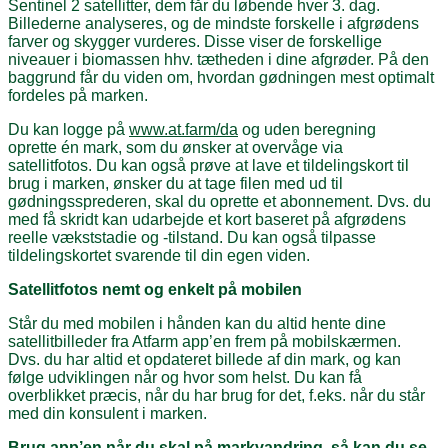
Sentinel 2 satellitter, dem får du løbende hver 3. dag.
Billederne analyseres, og de mindste forskelle i afgrødens
farver og skygger vurderes. Disse viser de forskellige
niveauer i biomassen hhv. tætheden i dine afgrøder. På den
baggrund får du viden om, hvordan gødningen mest optimalt
fordeles på marken.
Du kan logge på
www.at.farm/da
og uden beregning
oprette én mark, som du ønsker at overvåge via
satellitfotos. Du kan også prøve at lave et tildelingskort til
brug i marken, ønsker du at tage filen med ud til
gødningssprederen, skal du oprette et abonnement. Dvs. du
med få skridt kan udarbejde et kort baseret på afgrødens
reelle vækststadie og -tilstand. Du kan også tilpasse
tildelingskortet svarende til din egen viden.
Satellitfotos nemt og enkelt på mobilen
Står du med mobilen i hånden kan du altid hente dine
satellitbilleder fra Atfarm app’en frem på mobilskærmen.
Dvs. du har altid et opdateret billede af din mark, og kan
følge udviklingen når og hvor som helst. Du kan få
overblikket præcis, når du har brug for det, f.eks. når du står
med din konsulent i marken.
Brug app’en når du skal på markvandring, så kan du se