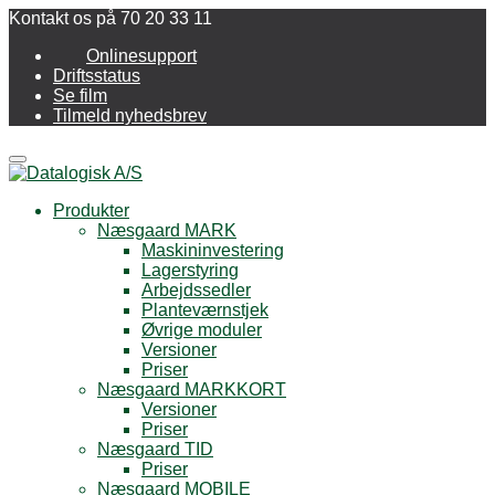
Kontakt os på 70 20 33 11
Onlinesupport
Driftsstatus
Se film
Tilmeld nyhedsbrev
Menu
Produkter
Næsgaard MARK
Maskininvestering
Lagerstyring
Arbejdssedler
Planteværnstjek
Øvrige moduler
Versioner
Priser
Næsgaard MARKKORT
Versioner
Priser
Næsgaard TID
Priser
Næsgaard MOBILE