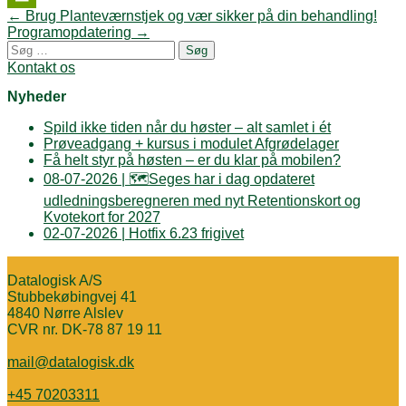
Post
←
Brug Planteværnstjek og vær sikker på din behandling!
PrintFriendly
navigation
Programopdatering
→
Søg
efter:
Kontakt os
Nyheder
Spild ikke tiden når du høster – alt samlet i ét
Prøveadgang + kursus i modulet Afgrødelager
Få helt styr på høsten – er du klar på mobilen?
08-07-2026 | 🗺️Seges har i dag opdateret
udledningsberegneren med nyt Retentionskort og
Kvotekort for 2027
02-07-2026 | Hotfix 6.23 frigivet
Datalogisk A/S
Stubbekøbingvej 41
4840 Nørre Alslev
CVR nr. DK-78 87 19 11
mail@datalogisk.dk
+45 70203311