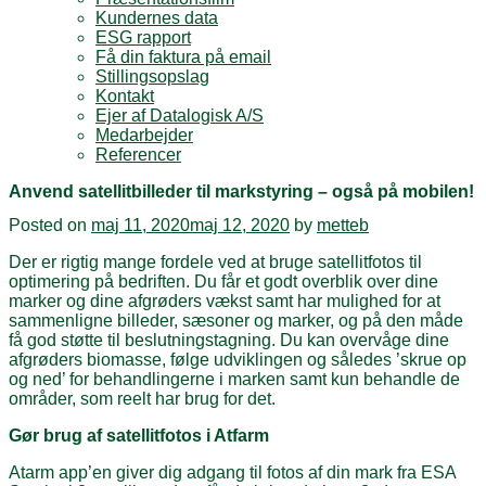
Kundernes data
ESG rapport
Få din faktura på email
Stillingsopslag
Kontakt
Ejer af Datalogisk A/S
Medarbejder
Referencer
Anvend satellitbilleder til markstyring – også på mobilen!
Posted on
maj 11, 2020
maj 12, 2020
by
metteb
Der er rigtig mange fordele ved at bruge satellitfotos til
optimering på bedriften. Du får et godt overblik over dine
marker og dine afgrøders vækst samt har mulighed for at
sammenligne billeder, sæsoner og marker, og på den måde
få god støtte til beslutningstagning. Du kan overvåge dine
afgrøders biomasse, følge udviklingen og således ’skrue op
og ned’ for behandlingerne i marken samt kun behandle de
områder, som reelt har brug for det.
Gør brug af satellitfotos i Atfarm
Atarm app’en giver dig adgang til fotos af din mark fra ESA