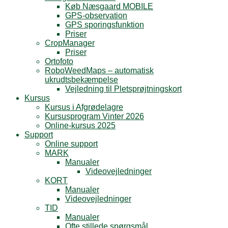
Køb Næsgaard MOBILE
GPS-observation
GPS sporingsfunktion
Priser
CropManager
Priser
Ortofoto
RoboWeedMaps – automatisk
ukrudtsbekæmpelse
Vejledning til Pletsprøjtningskort
Kursus
Kursus i Afgrødelagre
Kursusprogram Vinter 2026
Online-kursus 2025
Support
Online support
MARK
Manualer
Videovejledninger
KORT
Manualer
Videovejledninger
TID
Manualer
Ofte stillede spørgsmål