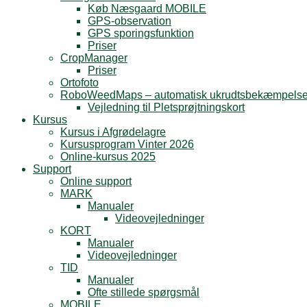
Køb Næsgaard MOBILE
GPS-observation
GPS sporingsfunktion
Priser
CropManager
Priser
Ortofoto
RoboWeedMaps – automatisk ukrudtsbekæmpels
Vejledning til Pletsprøjtningskort
Kursus
Kursus i Afgrødelagre
Kursusprogram Vinter 2026
Online-kursus 2025
Support
Online support
MARK
Manualer
Videovejledninger
KORT
Manualer
Videovejledninger
TID
Manualer
Ofte stillede spørgsmål
MOBILE