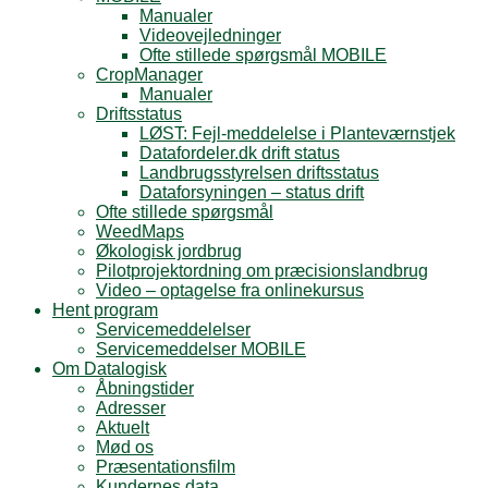
Manualer
Videovejledninger
Ofte stillede spørgsmål MOBILE
CropManager
Manualer
Driftsstatus
LØST: Fejl-meddelelse i Planteværnstjek
Datafordeler.dk drift status
Landbrugsstyrelsen driftsstatus
Dataforsyningen – status drift
Ofte stillede spørgsmål
WeedMaps
Økologisk jordbrug
Pilotprojektordning om præcisionslandbrug
Video – optagelse fra onlinekursus
Hent program
Servicemeddelelser
Servicemeddelser MOBILE
Om Datalogisk
Åbningstider
Adresser
Aktuelt
Mød os
Præsentationsfilm
Kundernes data