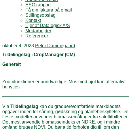
ESG rapport
Få din faktura på email
Stillingsopslag
Kontakt
Ejer af Datalogisk A/S
Medarbejder
Referencer
oktober 4, 2023
Peter Dammegaard
Tildelingslag i CropManager (CM)
Generelt
Zoomfunktioner er uundværlige. Mus med hjul kan alternativt
benyttes
Via
Tildelingslag
kan du graduere/omfordele markbladets
opgaver inden for såning, gødskning og plantebeskyttelse. De
fleste modeller anvender biomassemålinger fra satellitbilleder.
Det mest anvendte biomasseindeks er NDRE, og i mindre
omfang bruges NDVI. Du bør altid forholde dig til, om den