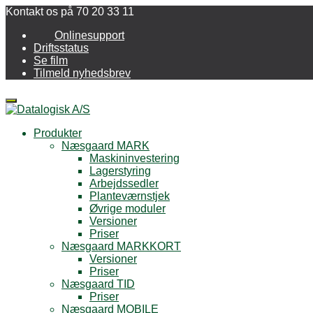
Kontakt os på 70 20 33 11
Onlinesupport
Driftsstatus
Se film
Tilmeld nyhedsbrev
Menu
Produkter
Næsgaard MARK
Maskininvestering
Lagerstyring
Arbejdssedler
Planteværnstjek
Øvrige moduler
Versioner
Priser
Næsgaard MARKKORT
Versioner
Priser
Næsgaard TID
Priser
Næsgaard MOBILE