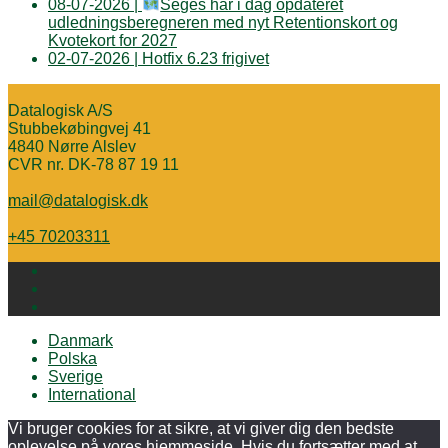
08-07-2026 |
Seges har i dag opdateret
udledningsberegneren med nyt Retentionskort og
Kvotekort for 2027
02-07-2026 | Hotfix 6.23 frigivet
Datalogisk A/S
Stubbekøbingvej 41
4840 Nørre Alslev
CVR nr. DK-78 87 19 11
mail@datalogisk.dk
+45 70203311
Danmark
Polska
Sverige
International
Vi bruger cookies for at sikre, at vi giver dig den bedste
oplevelse på vores hjemmeside. Hvis du fortsætter med at