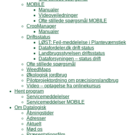
MOBILE
Manualer
Videovejledninger
Ofte stillede spørgsmål MOBILE
CropManager
Manualer
Driftsstatus
LØST: Fejl-meddelelse i Planteværnstjek
Datafordeler.dk drift status
Landbrugsstyrelsen driftsstatus
Dataforsyningen – status drift
Ofte stillede spørgsmål
WeedMaps
Økologisk jordbrug
Pilotprojektordning om præcisionslandbrug
Video – optagelse fra onlinekursus
Hent program
Servicemeddelelser
Servicemeddelser MOBILE
Om Datalogisk
Åbningstider
Adresser
Aktuelt
Mød os
Præsentationsfilm