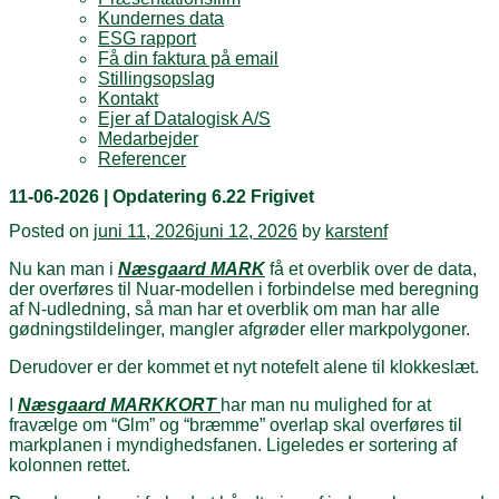
Kundernes data
ESG rapport
Få din faktura på email
Stillingsopslag
Kontakt
Ejer af Datalogisk A/S
Medarbejder
Referencer
11-06-2026 | Opdatering 6.22 Frigivet
Posted on
juni 11, 2026
juni 12, 2026
by
karstenf
Nu kan man i
Næsgaard MARK
få et overblik over de data,
der overføres til Nuar-modellen i forbindelse med beregning
af N-udledning, så man har et overblik om man har alle
gødningstildelinger, mangler afgrøder eller markpolygoner.
Derudover er der kommet et nyt notefelt alene til klokkeslæt.
I
Næsgaard MARKKORT
har man nu mulighed for at
fravælge om “Glm” og “bræmme” overlap skal overføres til
markplanen i myndighedsfanen. Ligeledes er sortering af
kolonnen rettet.