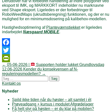
Derudover har vi forbedret håndtering af indre polygoner ved
eksport til IMK, og MARKKORT indeholder nu marknavne
ved Shape eksport. Ligeledes er der forbedringer til
RoboWeedMaps (ukrudtsberegning) funktionen, og der er nu
mulighed for en minimumsdosering på kalibehov-modellen.
Hastighedsoptimering af
Planteværnstjekket
er ligeledes
indarbejdet
Næsgaard MOBILE
.
Facebook
Twitter
Post
←
05-06-2026 |
Supporten holder lukket Grundlovsdag
PrintFriendly
navigation
12.06-2026 Kender du konsekvensen af N-
reguleringsmodellen?
→
Søg
efter:
Kontakt os
Nyheder
Spild ikke tiden når du høster – alt samlet i ét
Prøveadgang + kursus i modulet Afgrødelager
Få helt styr på høsten – er du klar på mobilen?