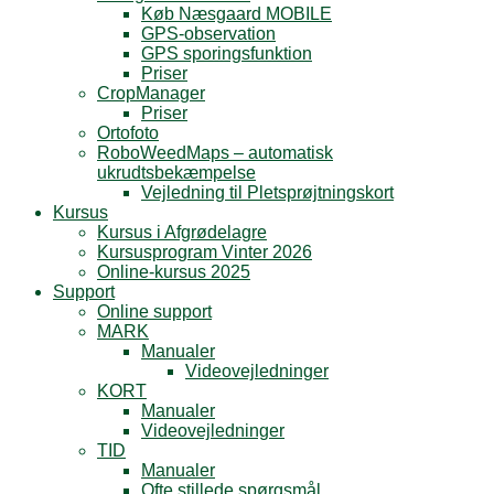
Køb Næsgaard MOBILE
GPS-observation
GPS sporingsfunktion
Priser
CropManager
Priser
Ortofoto
RoboWeedMaps – automatisk
ukrudtsbekæmpelse
Vejledning til Pletsprøjtningskort
Kursus
Kursus i Afgrødelagre
Kursusprogram Vinter 2026
Online-kursus 2025
Support
Online support
MARK
Manualer
Videovejledninger
KORT
Manualer
Videovejledninger
TID
Manualer
Ofte stillede spørgsmål