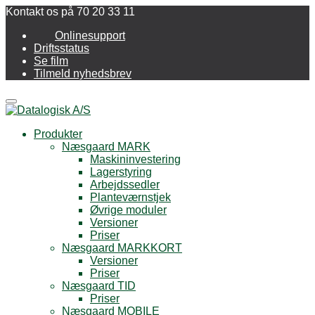
Kontakt os på 70 20 33 11
Onlinesupport
Driftsstatus
Se film
Tilmeld nyhedsbrev
Menu
Produkter
Næsgaard MARK
Maskininvestering
Lagerstyring
Arbejdssedler
Planteværnstjek
Øvrige moduler
Versioner
Priser
Næsgaard MARKKORT
Versioner
Priser
Næsgaard TID
Priser
Næsgaard MOBILE