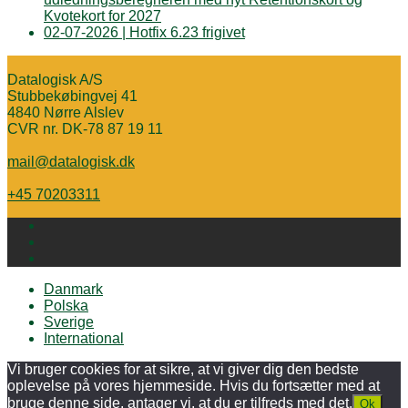
Kvotekort for 2027
02-07-2026 | Hotfix 6.23 frigivet
Datalogisk A/S
Stubbekøbingvej 41
4840 Nørre Alslev
CVR nr. DK-78 87 19 11
mail@datalogisk.dk
+45 70203311
Danmark
Polska
Sverige
International
Vi bruger cookies for at sikre, at vi giver dig den bedste
oplevelse på vores hjemmeside. Hvis du fortsætter med at
bruge denne side, antager vi, at du er tilfreds med det.
Ok