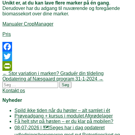
Unikt er, at du kan lave flere marker på én gang
.
Derudover har du adgang til nuværende og foregående
biomassekort over dine marker.
Manualer CropManager
Pris
Facebook
Twitter
Post
←
Stor variation i marken? Graduér din tildeling
PrintFriendly
navigation
Opdatering af Næsgaard program 31-1-2024
→
Søg
efter:
Kontakt os
Nyheder
Spild ikke tiden når du høster – alt samlet i ét
Prøveadgang + kursus i modulet Afgrødelager
Få helt styr på høsten – er du klar på mobilen?
08-07-2026 | 🗺️Seges har i dag opdateret
udledningsberegneren med nyt Retentionskort og