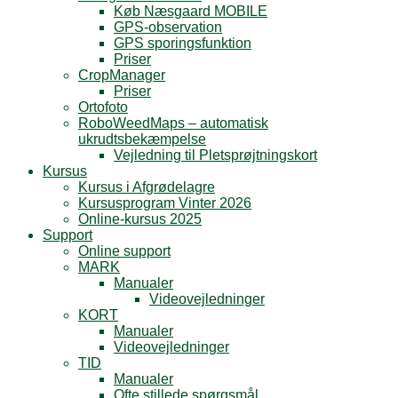
Køb Næsgaard MOBILE
GPS-observation
GPS sporingsfunktion
Priser
CropManager
Priser
Ortofoto
RoboWeedMaps – automatisk
ukrudtsbekæmpelse
Vejledning til Pletsprøjtningskort
Kursus
Kursus i Afgrødelagre
Kursusprogram Vinter 2026
Online-kursus 2025
Support
Online support
MARK
Manualer
Videovejledninger
KORT
Manualer
Videovejledninger
TID
Manualer
Ofte stillede spørgsmål