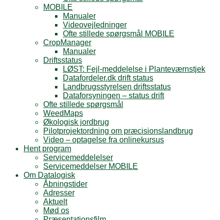
MOBILE
Manualer
Videovejledninger
Ofte stillede spørgsmål MOBILE
CropManager
Manualer
Driftsstatus
LØST: Fejl-meddelelse i Planteværnstjek
Datafordeler.dk drift status
Landbrugsstyrelsen driftsstatus
Dataforsyningen – status drift
Ofte stillede spørgsmål
WeedMaps
Økologisk jordbrug
Pilotprojektordning om præcisionslandbrug
Video – optagelse fra onlinekursus
Hent program
Servicemeddelelser
Servicemeddelser MOBILE
Om Datalogisk
Åbningstider
Adresser
Aktuelt
Mød os
Præsentationsfilm