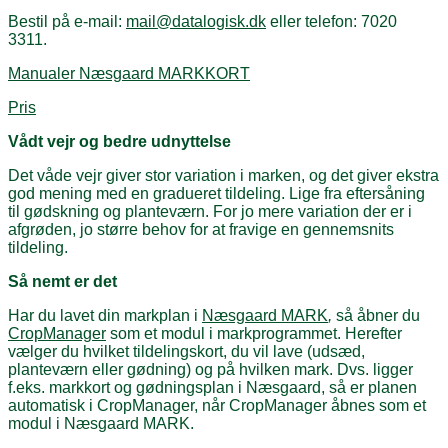
Bestil på e-mail:
mail@datalogisk.dk
eller telefon: 7020
3311.
Manualer Næsgaard MARKKORT
Pris
Vådt vejr og bedre udnyttelse
Det våde vejr giver stor variation i marken, og det giver ekstra
god mening med en gradueret tildeling. Lige fra eftersåning
til gødskning og planteværn. For jo mere variation der er i
afgrøden, jo større behov for at fravige en gennemsnits
tildeling.
Så nemt er det
Har du lavet din markplan i
Næsgaard MARK
,
så åbner du
CropManager
som et modul i markprogrammet. Herefter
vælger du hvilket tildelingskort, du vil lave (udsæd,
planteværn eller gødning) og på hvilken mark. Dvs. ligger
f.eks. markkort og gødningsplan i Næsgaard, så er planen
automatisk i CropManager, når CropManager åbnes som et
modul i Næsgaard MARK.