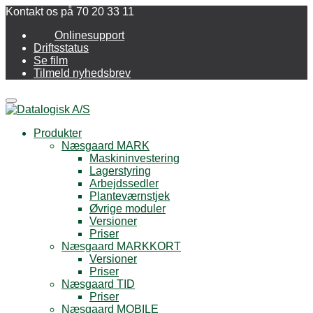
Kontakt os på 70 20 33 11
Onlinesupport
Driftsstatus
Se film
Tilmeld nyhedsbrev
Menu
Produkter
Næsgaard MARK
Maskininvestering
Lagerstyring
Arbejdssedler
Planteværnstjek
Øvrige moduler
Versioner
Priser
Næsgaard MARKKORT
Versioner
Priser
Næsgaard TID
Priser
Næsgaard MOBILE