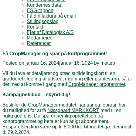
Kundernes data
ESG rapport
Få din faktura på email
Stillingsopslag
Kontakt
Ejer af Datalogisk A/S
Medarbejder
Referencer
Få CropManager og spar på kortprogrammet!
Posted on
januar 16, 2024
januar 16, 2024
by
metteb
Vil du lave et detaljeret og præcist tildelingskort til en
gradueret tildeling af udsæd, gødning eller planteværn, så er
det med at komme i gang med
CropManager programmet
.
Kampagnetilbud – skynd dig!
Bestiller du CropManager modulet i januar og februar, har
du mulighed for at få
Næsgaard MARKKORT
med til en
rigtig god pris. Du sparer nemlig oprettelsen på
kortprogrammet og betaler kun årligt abonnement.
Besparelsen kan være op til 8.000 kr. Tilbuddet gælder indtil
d. 29.2.2024.