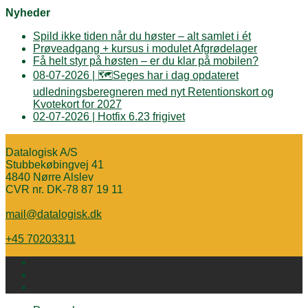
Nyheder
Spild ikke tiden når du høster – alt samlet i ét
Prøveadgang + kursus i modulet Afgrødelager
Få helt styr på høsten – er du klar på mobilen?
08-07-2026 | 🗺️Seges har i dag opdateret
udledningsberegneren med nyt Retentionskort og
Kvotekort for 2027
02-07-2026 | Hotfix 6.23 frigivet
Datalogisk A/S
Stubbekøbingvej 41
4840 Nørre Alslev
CVR nr. DK-78 87 19 11
mail@datalogisk.dk
+45 70203311