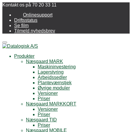
Kontakt os på 70 20 33 11
Onlinesupport
Driftsstatus
Se film
Tilmeld nyhedsbrev
Menu
Produkter
Næsgaard MARK
Maskininvestering
Lagerstyring
Arbejdssedler
Planteværnstjek
Øvrige moduler
Versioner
Priser
Næsgaard MARKKORT
Versioner
Priser
Næsgaard TID
Priser
Næsgaard MOBILE