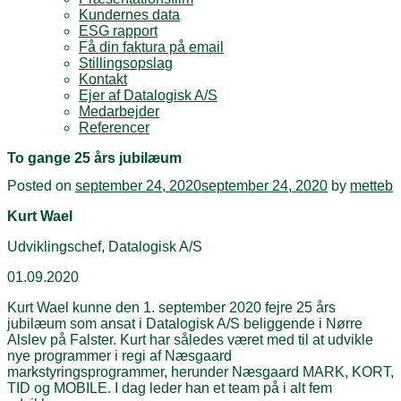
Kundernes data
ESG rapport
Få din faktura på email
Stillingsopslag
Kontakt
Ejer af Datalogisk A/S
Medarbejder
Referencer
To gange 25 års jubilæum
Posted on
september 24, 2020
september 24, 2020
by
metteb
Kurt Wael
Udviklingschef, Datalogisk A/S
01.09.2020
Kurt Wael kunne den 1. september 2020 fejre 25 års
jubilæum som ansat i Datalogisk A/S beliggende i Nørre
Alslev på Falster. Kurt har således været med til at udvikle
nye programmer i regi af Næsgaard
markstyringsprogrammer, herunder Næsgaard MARK, KORT,
TID og MOBILE. I dag leder han et team på i alt fem