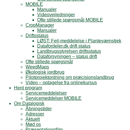
MOBILE
Manualer
Videovejledninger
Ofte stillede spørgsmål MOBILE
CropManager
Manualer
Driftsstatus
LØST: Fejl-meddelelse i Planteværnstjek
Datafordeler.dk drift status
Landbrugsstyrelsen driftsstatus
Dataforsyningen – status drift
Ofte stillede spørgsmål
WeedMaps
Økologisk jordbrug
Pilotprojektordning om præcisionslandbrug
Video – optagelse fra onlinekursus
Hent program
Servicemeddelelser
Servicemeddelser MOBILE
Om Datalogisk
Åbningstider
Adresser
Aktuelt
Mød os
Præsentationsfilm