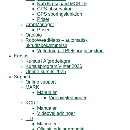
Køb Næsgaard MOBILE
GPS-observation
GPS sporingsfunktion
Priser
CropManager
Priser
Ortofoto
RoboWeedMaps – automatisk
ukrudtsbekæmpelse
Vejledning til Pletsprøjtningskort
Kursus
Kursus i Afgrødelagre
Kursusprogram Vinter 2026
Online-kursus 2025
Support
Online support
MARK
Manualer
Videovejledninger
KORT
Manualer
Videovejledninger
TID
Manualer
Ofte stillede spørgsmål