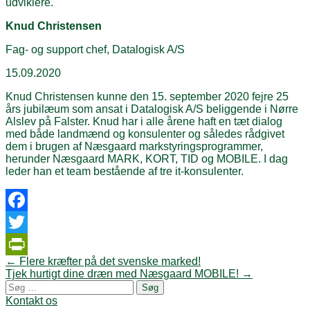
udviklere.
Knud Christensen
Fag- og support chef, Datalogisk A/S
15.09.2020
Knud Christensen kunne den 15. september 2020 fejre 25
års jubilæum som ansat i Datalogisk A/S beliggende i Nørre
Alslev på Falster. Knud har i alle årene haft en tæt dialog
med både landmænd og konsulenter og således rådgivet
dem i brugen af Næsgaard markstyringsprogrammer,
herunder Næsgaard MARK, KORT, TID og MOBILE. I dag
leder han et team bestående af tre it-konsulenter.
Facebook
Twitter
Post
←
Flere kræfter på det svenske marked!
PrintFriendly
navigation
Tjek hurtigt dine dræn med Næsgaard MOBILE!
→
Søg
efter:
Kontakt os