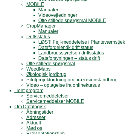
MOBILE
Manualer
Videovejledninger
Ofte stillede spørgsmål MOBILE
CropManager
Manualer
Driftsstatus
LØST: Fejl-meddelelse i Planteværnstjek
Datafordeler.dk drift status
Landbrugsstyrelsen driftsstatus
Dataforsyningen – status drift
Ofte stillede spørgsmål
WeedMaps
Økologisk jordbrug
Pilotprojektordning om præcisionslandbrug
Video – optagelse fra onlinekursus
Hent program
Servicemeddelelser
Servicemeddelser MOBILE
Om Datalogisk
Åbningstider
Adresser
Aktuelt
Mød os
Præsentationsfilm