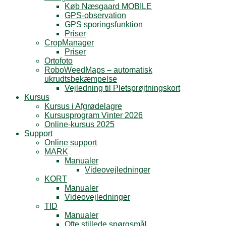
Køb Næsgaard MOBILE
GPS-observation
GPS sporingsfunktion
Priser
CropManager
Priser
Ortofoto
RoboWeedMaps – automatisk
ukrudtsbekæmpelse
Vejledning til Pletsprøjtningskort
Kursus
Kursus i Afgrødelagre
Kursusprogram Vinter 2026
Online-kursus 2025
Support
Online support
MARK
Manualer
Videovejledninger
KORT
Manualer
Videovejledninger
TID
Manualer
Ofte stillede spørgsmål