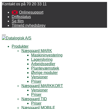
Kontakt os på 70 20 33 11
Onlinesupport
Driftsstatus
Se film
Tilmeld nyhedsbrev
Menu
Produkter
Næsgaard MARK
Maskininvestering
Lagerstyring
Arbejdssedler
Planteværnstjek
Øvrige moduler
Versioner
Priser
Næsgaard MARKKORT
Versioner
Priser
Næsgaard TID
Priser
Næsgaard MOBILE