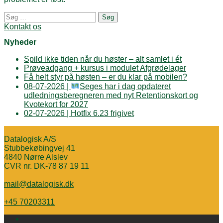
Posts
Søg
navigation
efter:
Kontakt os
Nyheder
Spild ikke tiden når du høster – alt samlet i ét
Prøveadgang + kursus i modulet Afgrødelager
Få helt styr på høsten – er du klar på mobilen?
08-07-2026 |
Seges har i dag opdateret
udledningsberegneren med nyt Retentionskort og
Kvotekort for 2027
02-07-2026 | Hotfix 6.23 frigivet
Datalogisk A/S
Stubbekøbingvej 41
4840 Nørre Alslev
CVR nr. DK-78 87 19 11
mail@datalogisk.dk
+45 70203311