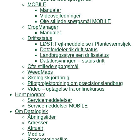
MOBILE
Manualer
Videovejledninger
Ofte stillede spørgsmål MOBILE
CropManager
Manualer
Driftsstatus
LØST: Fejl-meddelelse i Planteværnstjek
Datafordeler.dk drift status
Landbrugsstyrelsen driftsstatus
Dataforsyningen – status drift
Ofte stillede spørgsmål
WeedMaps
Økologisk jordbrug
Pilotprojektordning om præcisionslandbrug
Video – optagelse fra onlinekursus
Hent program
Servicemeddelelser
Servicemeddelser MOBILE
Om Datalogisk
Åbningstider
Adresser
Aktuelt
Mød os
Præsentationsfilm