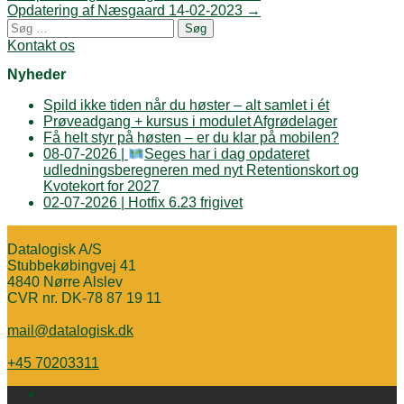
PrintFriendly
navigation
Opdatering af Næsgaard 14-02-2023
→
Søg
efter:
Kontakt os
Nyheder
Spild ikke tiden når du høster – alt samlet i ét
Prøveadgang + kursus i modulet Afgrødelager
Få helt styr på høsten – er du klar på mobilen?
08-07-2026 |
Seges har i dag opdateret
udledningsberegneren med nyt Retentionskort og
Kvotekort for 2027
02-07-2026 | Hotfix 6.23 frigivet
Datalogisk A/S
Stubbekøbingvej 41
4840 Nørre Alslev
CVR nr. DK-78 87 19 11
mail@datalogisk.dk
+45 70203311