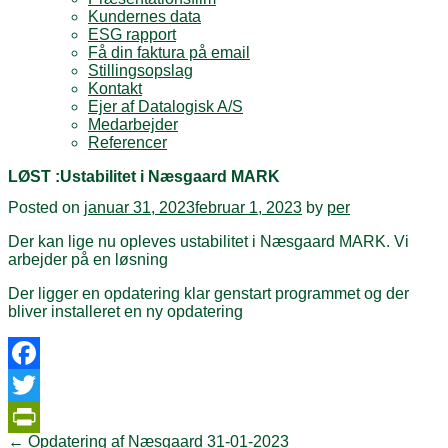
Kundernes data
ESG rapport
Få din faktura på email
Stillingsopslag
Kontakt
Ejer af Datalogisk A/S
Medarbejder
Referencer
LØST :Ustabilitet i Næsgaard MARK
Posted on
januar 31, 2023
februar 1, 2023
by
per
Der kan lige nu opleves ustabilitet i Næsgaard MARK. Vi
arbejder på en løsning
Der ligger en opdatering klar genstart programmet og der
bliver installeret en ny opdatering
Facebook
Twitter
Post
←
Opdatering af Næsgaard 31-01-2023