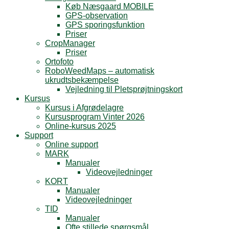
Køb Næsgaard MOBILE
GPS-observation
GPS sporingsfunktion
Priser
CropManager
Priser
Ortofoto
RoboWeedMaps – automatisk
ukrudtsbekæmpelse
Vejledning til Pletsprøjtningskort
Kursus
Kursus i Afgrødelagre
Kursusprogram Vinter 2026
Online-kursus 2025
Support
Online support
MARK
Manualer
Videovejledninger
KORT
Manualer
Videovejledninger
TID
Manualer
Ofte stillede spørgsmål