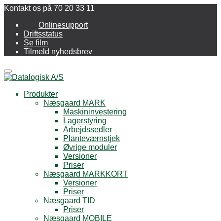
Kontakt os på 70 20 33 11
Onlinesupport
Driftsstatus
Se film
Tilmeld nyhedsbrev
Menu
Produkter
Næsgaard MARK
Maskininvestering
Lagerstyring
Arbejdssedler
Planteværnstjek
Øvrige moduler
Versioner
Priser
Næsgaard MARKKORT
Versioner
Priser
Næsgaard TID
Priser
Næsgaard MOBILE