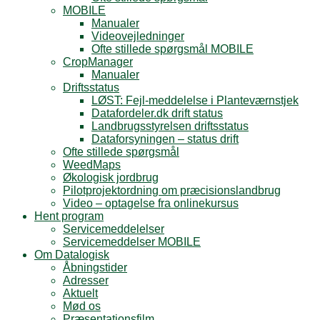
MOBILE
Manualer
Videovejledninger
Ofte stillede spørgsmål MOBILE
CropManager
Manualer
Driftsstatus
LØST: Fejl-meddelelse i Planteværnstjek
Datafordeler.dk drift status
Landbrugsstyrelsen driftsstatus
Dataforsyningen – status drift
Ofte stillede spørgsmål
WeedMaps
Økologisk jordbrug
Pilotprojektordning om præcisionslandbrug
Video – optagelse fra onlinekursus
Hent program
Servicemeddelelser
Servicemeddelser MOBILE
Om Datalogisk
Åbningstider
Adresser
Aktuelt
Mød os
Præsentationsfilm