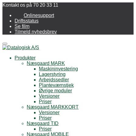
Kontakt os på 70 20 33 11
Onlinesupport
Driftsstatus
Se film
Tilmeld nyhedsbrev
Menu
Produkter
Næsgaard MARK
Maskininvestering
Lagerstyring
Arbejdssedler
Planteværnstjek
Øvrige moduler
Versioner
Priser
Næsgaard MARKKORT
Versioner
Priser
Næsgaard TID
Priser
Næsgaard MOBILE