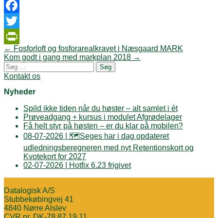
Facebook
Twitter
Post
←
Fosforloft og fosforarealkravet i Næsgaard MARK
PrintFriendly
navigation
Kom godt i gang med markplan 2018
→
Søg
efter:
Kontakt os
Nyheder
Spild ikke tiden når du høster – alt samlet i ét
Prøveadgang + kursus i modulet Afgrødelager
Få helt styr på høsten – er du klar på mobilen?
08-07-2026 | 🗺️Seges har i dag opdateret
udledningsberegneren med nyt Retentionskort og
Kvotekort for 2027
02-07-2026 | Hotfix 6.23 frigivet
Datalogisk A/S
Stubbekøbingvej 41
4840 Nørre Alslev
CVR nr. DK-78 87 19 11