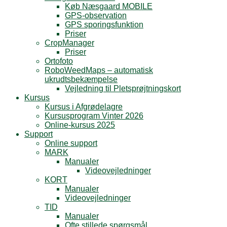
Køb Næsgaard MOBILE
GPS-observation
GPS sporingsfunktion
Priser
CropManager
Priser
Ortofoto
RoboWeedMaps – automatisk
ukrudtsbekæmpelse
Vejledning til Pletsprøjtningskort
Kursus
Kursus i Afgrødelagre
Kursusprogram Vinter 2026
Online-kursus 2025
Support
Online support
MARK
Manualer
Videovejledninger
KORT
Manualer
Videovejledninger
TID
Manualer
Ofte stillede spørgsmål