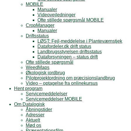
MOBILE
Manualer
Videovejledninger
Ofte stillede spørgsmål MOBILE
CropManager
Manualer
Driftsstatus
LØST: Fejl-meddelelse i Planteværnstjek
Datafordeler.dk drift status
Landbrugsstyrelsen driftsstatus
Dataforsyningen – status drift
Ofte stillede spørgsmål
WeedMaps
Økologisk jordbrug
Pilotprojektordning om præcisionslandbrug
Video – optagelse fra onlinekursus
Hent program
Servicemeddelelser
Servicemeddelser MOBILE
Om Datalogisk
Åbningstider
Adresser
Aktuelt
Mød os
Præsentationsfilm