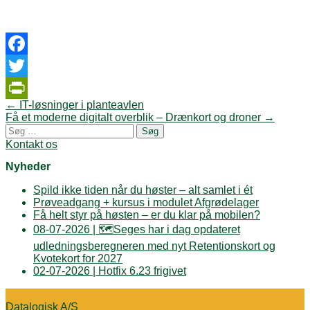
Facebook
Twitter
Post
←
IT-løsninger i planteavlen
PrintFriendly
navigation
Få et moderne digitalt overblik – Drænkort og droner
→
Søg
efter:
Kontakt os
Nyheder
Spild ikke tiden når du høster – alt samlet i ét
Prøveadgang + kursus i modulet Afgrødelager
Få helt styr på høsten – er du klar på mobilen?
08-07-2026 | 🗺️Seges har i dag opdateret
udledningsberegneren med nyt Retentionskort og
Kvotekort for 2027
02-07-2026 | Hotfix 6.23 frigivet
Datalogisk A/S