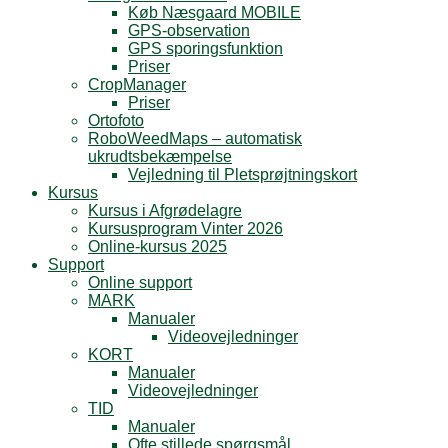
Køb Næsgaard MOBILE
GPS-observation
GPS sporingsfunktion
Priser
CropManager
Priser
Ortofoto
RoboWeedMaps – automatisk
ukrudtsbekæmpelse
Vejledning til Pletsprøjtningskort
Kursus
Kursus i Afgrødelagre
Kursusprogram Vinter 2026
Online-kursus 2025
Support
Online support
MARK
Manualer
Videovejledninger
KORT
Manualer
Videovejledninger
TID
Manualer
Ofte stillede spørgsmål