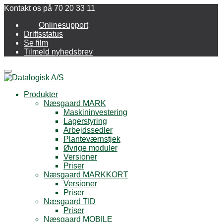
Kontakt os på 70 20 33 11
Onlinesupport
Driftsstatus
Se film
Tilmeld nyhedsbrev
Menu
Produkter
Næsgaard MARK
Maskininvestering
Lagerstyring
Arbejdssedler
Planteværnstjek
Øvrige moduler
Versioner
Priser
Næsgaard MARKKORT
Versioner
Priser
Næsgaard TID
Priser
Næsgaard MOBILE