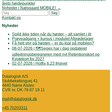
PrintFriendly
navigation
årets højdepunkter
Nyheder i Næsgaard MOBILE!
→
Søg
efter:
Kontakt os
Nyheder
Spild ikke tiden når du høster – alt samlet i ét
Prøveadgang + kursus i modulet Afgrødelager
Få helt styr på høsten – er du klar på mobilen?
08-07-2026 | 🗺️Seges har i dag opdateret
udledningsberegneren med nyt Retentionskort og
Kvotekort for 2027
02-07-2026 | Hotfix 6.23 frigivet
Datalogisk A/S
Stubbekøbingvej 41
4840 Nørre Alslev
CVR nr. DK-78 87 19 11
mail@datalogisk.dk
+45 70203311