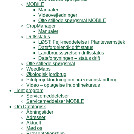
MOBILE
Manualer
Videovejledninger
Ofte stillede spørgsmål MOBILE
CropManager
Manualer
Driftsstatus
LØST: Fejl-meddelelse i Planteværnstjek
Datafordeler.dk drift status
Landbrugsstyrelsen driftsstatus
Dataforsyningen – status drift
Ofte stillede spørgsmål
WeedMaps
Økologisk jordbrug
Pilotprojektordning om præcisionslandbrug
Video – optagelse fra onlinekursus
Hent program
Servicemeddelelser
Servicemeddelser MOBILE
Om Datalogisk
Åbningstider
Adresser
Aktuelt
Mød os
Præsentationsfilm