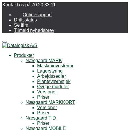
Kontakt os på 70 20 33 11
Onlinesupport
Driftsstatus
Se film
Tilmeld nyhedsbrev
Menu
Produkter
Næsgaard MARK
Maskininvestering
Lagerstyring
Arbejdssedler
Planteværnstjek
Øvrige moduler
Versioner
Priser
Næsgaard MARKKORT
Versioner
Priser
Næsgaard TID
Priser
Næsgaard MOBILE