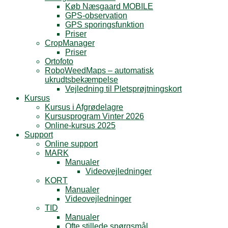
Køb Næsgaard MOBILE
GPS-observation
GPS sporingsfunktion
Priser
CropManager
Priser
Ortofoto
RoboWeedMaps – automatisk
ukrudtsbekæmpelse
Vejledning til Pletsprøjtningskort
Kursus
Kursus i Afgrødelagre
Kursusprogram Vinter 2026
Online-kursus 2025
Support
Online support
MARK
Manualer
Videovejledninger
KORT
Manualer
Videovejledninger
TID
Manualer
Ofte stillede spørgsmål