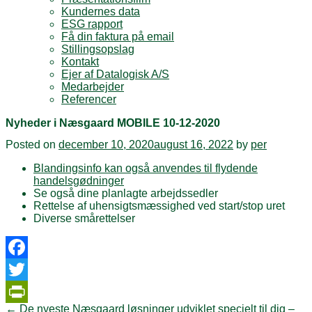
Kundernes data
ESG rapport
Få din faktura på email
Stillingsopslag
Kontakt
Ejer af Datalogisk A/S
Medarbejder
Referencer
Nyheder i Næsgaard MOBILE 10-12-2020
Posted on
december 10, 2020
august 16, 2022
by
per
Blandingsinfo kan også anvendes til flydende
handelsgødninger
Se også dine planlagte arbejdssedler
Rettelse af uhensigtsmæssighed ved start/stop uret
Diverse smårettelser
Facebook
Twitter
Post
←
De nyeste Næsgaard løsninger udviklet specielt til dig –