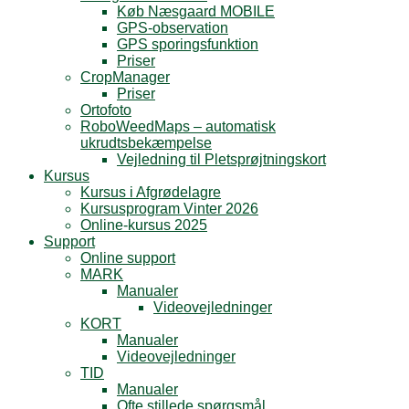
Køb Næsgaard MOBILE
GPS-observation
GPS sporingsfunktion
Priser
CropManager
Priser
Ortofoto
RoboWeedMaps – automatisk
ukrudtsbekæmpelse
Vejledning til Pletsprøjtningskort
Kursus
Kursus i Afgrødelagre
Kursusprogram Vinter 2026
Online-kursus 2025
Support
Online support
MARK
Manualer
Videovejledninger
KORT
Manualer
Videovejledninger
TID
Manualer
Ofte stillede spørgsmål