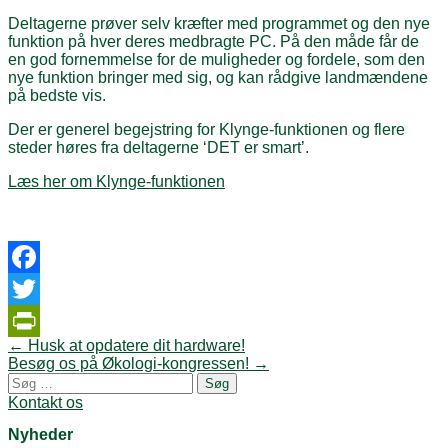
Deltagerne prøver selv kræfter med programmet og den nye
funktion på hver deres medbragte PC. På den måde får de
en god fornemmelse for de muligheder og fordele, som den
nye funktion bringer med sig, og kan rådgive landmændene
på bedste vis.
Der er generel begejstring for Klynge-funktionen og flere
steder høres fra deltagerne ‘DET er smart’.
Læs her om Klynge-funktionen
Facebook
Twitter
Post
←
Husk at opdatere dit hardware!
PrintFriendly
navigation
Besøg os på Økologi-kongressen!
→
Søg
efter:
Kontakt os
Nyheder