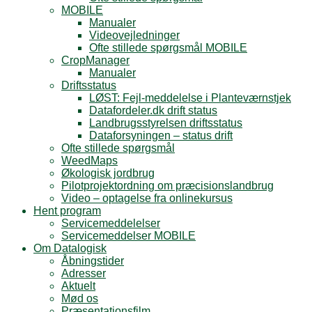
MOBILE
Manualer
Videovejledninger
Ofte stillede spørgsmål MOBILE
CropManager
Manualer
Driftsstatus
LØST: Fejl-meddelelse i Planteværnstjek
Datafordeler.dk drift status
Landbrugsstyrelsen driftsstatus
Dataforsyningen – status drift
Ofte stillede spørgsmål
WeedMaps
Økologisk jordbrug
Pilotprojektordning om præcisionslandbrug
Video – optagelse fra onlinekursus
Hent program
Servicemeddelelser
Servicemeddelser MOBILE
Om Datalogisk
Åbningstider
Adresser
Aktuelt
Mød os
Præsentationsfilm