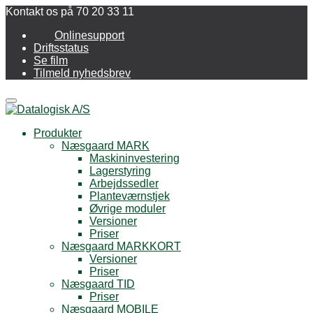
Kontakt os på 70 20 33 11
Onlinesupport
Driftsstatus
Se film
Tilmeld nyhedsbrev
Menu
Produkter
Næsgaard MARK
Maskininvestering
Lagerstyring
Arbejdssedler
Planteværnstjek
Øvrige moduler
Versioner
Priser
Næsgaard MARKKORT
Versioner
Priser
Næsgaard TID
Priser
Næsgaard MOBILE