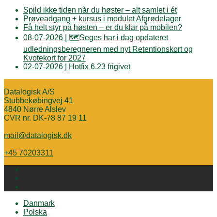
Spild ikke tiden når du høster – alt samlet i ét
Prøveadgang + kursus i modulet Afgrødelager
Få helt styr på høsten – er du klar på mobilen?
08-07-2026 | 🗺️Seges har i dag opdateret
udledningsberegneren med nyt Retentionskort og
Kvotekort for 2027
02-07-2026 | Hotfix 6.23 frigivet
Datalogisk A/S
Stubbekøbingvej 41
4840 Nørre Alslev
CVR nr. DK-78 87 19 11
mail@datalogisk.dk
+45 70203311
Danmark
Polska