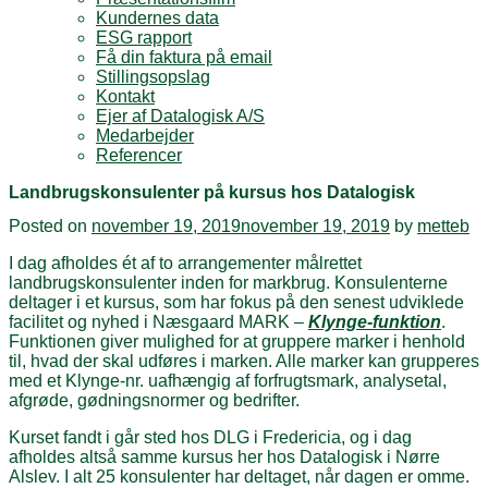
Kundernes data
ESG rapport
Få din faktura på email
Stillingsopslag
Kontakt
Ejer af Datalogisk A/S
Medarbejder
Referencer
Landbrugskonsulenter på kursus hos Datalogisk
Posted on
november 19, 2019
november 19, 2019
by
metteb
I dag afholdes ét af to arrangementer målrettet
landbrugskonsulenter inden for markbrug. Konsulenterne
deltager i et kursus, som har fokus på den senest udviklede
facilitet og nyhed i Næsgaard MARK –
Klynge-funktion
.
Funktionen giver mulighed for at gruppere marker i henhold
til, hvad der skal udføres i marken. Alle marker kan grupperes
med et Klynge-nr. uafhængig af forfrugtsmark, analysetal,
afgrøde, gødningsnormer og bedrifter.
Kurset fandt i går sted hos DLG i Fredericia, og i dag
afholdes altså samme kursus her hos Datalogisk i Nørre
Alslev. I alt 25 konsulenter har deltaget, når dagen er omme.