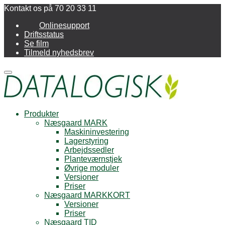
Kontakt os på 70 20 33 11
Onlinesupport
Driftsstatus
Se film
Tilmeld nyhedsbrev
Menu
Produkter
Næsgaard MARK
Maskininvestering
Lagerstyring
Arbejdssedler
Planteværnstjek
Øvrige moduler
Versioner
Priser
Næsgaard MARKKORT
Versioner
Priser
Næsgaard TID