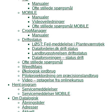
Manualer
Ofte stillede spørgsmål
MOBILE
Manualer
Videovejledninger
Ofte stillede spørgsmål MOBILE
CropManager
Manualer
Driftsstatus
LØST: Fejl-meddelelse i Planteværnstjek
Datafordeler.dk drift status
Landbrugsstyrelsen driftsstatus
Dataforsyningen – status drift
Ofte stillede spørgsmål
WeedMaps
Økologisk jordbrug
Pilotprojektordning om præcisionslandbrug
Video – optagelse fra onlinekursus
Hent program
Servicemeddelelser
Servicemeddelser MOBILE
Om Datalogisk
Åbningstider
Adresser
Aktuelt