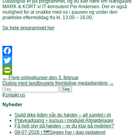
Datalogisk er på programmet, og du kan høre om Næsgaard
MARK & KORT v/ IT-konsulent Per Andersen. Der er også
mulighed for at snakke med os i pausen og under den
praktiske eftermiddag fra kl. 13.00 – 16.00.
Se hele programmet her
Facebook
Twitter
Post
←
Flere onlinekurser den 3. februar
PrintFriendly
navigation
Dialog med landbrugets fremtidige medarbejdere
→
Søg
efter:
Kontakt os
Nyheder
Spild ikke tiden når du høster – alt samlet i ét
Prøveadgang + kursus i modulet Afgrødelager
Få helt styr på høsten – er du klar på mobilen?
08-07-2026 | 🗺️Seges har i dag opdateret