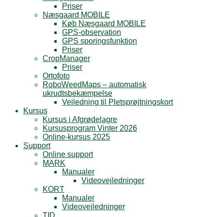
Priser
Næsgaard MOBILE
Køb Næsgaard MOBILE
GPS-observation
GPS sporingsfunktion
Priser
CropManager
Priser
Ortofoto
RoboWeedMaps – automatisk
ukrudtsbekæmpelse
Vejledning til Pletsprøjtningskort
Kursus
Kursus i Afgrødelagre
Kursusprogram Vinter 2026
Online-kursus 2025
Support
Online support
MARK
Manualer
Videovejledninger
KORT
Manualer
Videovejledninger
TID