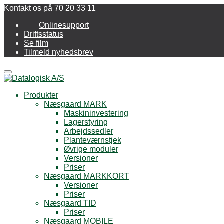
Kontakt os på 70 20 33 11
Onlinesupport
Driftsstatus
Se film
Tilmeld nyhedsbrev
Menu
Produkter
Næsgaard MARK
Maskininvestering
Lagerstyring
Arbejdssedler
Planteværnstjek
Øvrige moduler
Versioner
Priser
Næsgaard MARKKORT
Versioner
Priser
Næsgaard TID
Priser
Næsgaard MOBILE