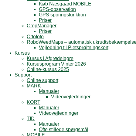
Køb Næsgaard MOBILE
GPS-observation
GPS sporingsfunktion
Priser
CropManager
Priser
Ortofoto
RoboWeedMaps – automatisk ukrudtsbekæmpels
Vejledning til Pletsprøjtningskort
Kursus
Kursus i Afgrødelagre
Kursusprogram Vinter 2026
Online-kursus 2025
Support
Online support
MARK
Manualer
Videovejledninger
KORT
Manualer
Videovejledninger
TID
Manualer
Ofte stillede spørgsmål
MOBILE