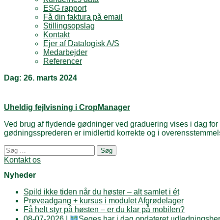
ESG rapport
Få din faktura på email
Stillingsopslag
Kontakt
Ejer af Datalogisk A/S
Medarbejder
Referencer
Dag:
26. marts 2024
Uheldig fejlvisning i CropManager
Ved brug af flydende gødninger ved graduering vises i dag for 
gødningssprederen er imidlertid korrekte og i overensstemme
Posts
Søg
navigation
efter:
Kontakt os
Nyheder
Spild ikke tiden når du høster – alt samlet i ét
Prøveadgang + kursus i modulet Afgrødelager
Få helt styr på høsten – er du klar på mobilen?
08-07-2026 |
Seges har i dag opdateret udledningsber