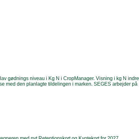
lav gødnings niveau i Kg N i CropManager. Visning i kg N indregn
lse med den planlagte tildelingen i marken. SEGES arbejder på
egneren med nyt Retentionskort og Kvotekort for 2027