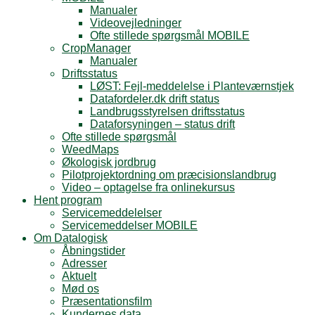
Manualer
Videovejledninger
Ofte stillede spørgsmål MOBILE
CropManager
Manualer
Driftsstatus
LØST: Fejl-meddelelse i Planteværnstjek
Datafordeler.dk drift status
Landbrugsstyrelsen driftsstatus
Dataforsyningen – status drift
Ofte stillede spørgsmål
WeedMaps
Økologisk jordbrug
Pilotprojektordning om præcisionslandbrug
Video – optagelse fra onlinekursus
Hent program
Servicemeddelelser
Servicemeddelser MOBILE
Om Datalogisk
Åbningstider
Adresser
Aktuelt
Mød os
Præsentationsfilm
Kundernes data