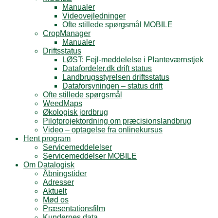
Manualer
Videovejledninger
Ofte stillede spørgsmål MOBILE
CropManager
Manualer
Driftsstatus
LØST: Fejl-meddelelse i Planteværnstjek
Datafordeler.dk drift status
Landbrugsstyrelsen driftsstatus
Dataforsyningen – status drift
Ofte stillede spørgsmål
WeedMaps
Økologisk jordbrug
Pilotprojektordning om præcisionslandbrug
Video – optagelse fra onlinekursus
Hent program
Servicemeddelelser
Servicemeddelser MOBILE
Om Datalogisk
Åbningstider
Adresser
Aktuelt
Mød os
Præsentationsfilm
Kundernes data