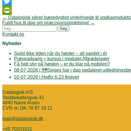
Facebook
Twitter
Post
←
Datalogisk sikrer bæredygtigt vinterhvede til vodkaprodukti
PrintFriendly
navigation
Fuldt hus til dag om præcisionssprøjtning!
→
Søg
efter:
Kontakt os
Nyheder
Spild ikke tiden når du høster – alt samlet i ét
Prøveadgang + kursus i modulet Afgrødelager
Få helt styr på høsten – er du klar på mobilen?
08-07-2026 | 🗺️Seges har i dag opdateret udledningsbe
02-07-2026 | Hotfix 6.23 frigivet
Datalogisk A/S
Stubbekøbingvej 41
4840 Nørre Alslev
CVR nr. DK-78 87 19 11
mail@datalogisk.dk
+45 70203311