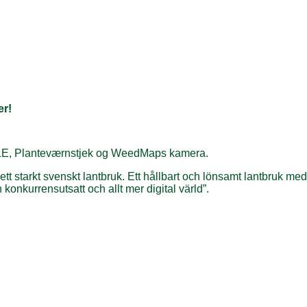
er!
LE, Planteværnstjek og WeedMaps kamera.
 starkt svenskt lantbruk. Ett hållbart och lönsamt lantbruk med till
konkurrensutsatt och allt mer digital värld”.