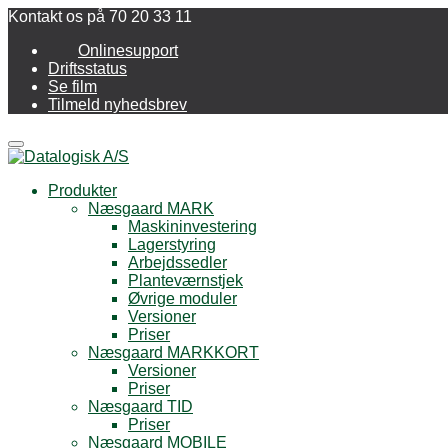
Kontakt os på 70 20 33 11
Onlinesupport
Driftsstatus
Se film
Tilmeld nyhedsbrev
Menu
Produkter
Næsgaard MARK
Maskininvestering
Lagerstyring
Arbejdssedler
Planteværnstjek
Øvrige moduler
Versioner
Priser
Næsgaard MARKKORT
Versioner
Priser
Næsgaard TID
Priser
Næsgaard MOBILE