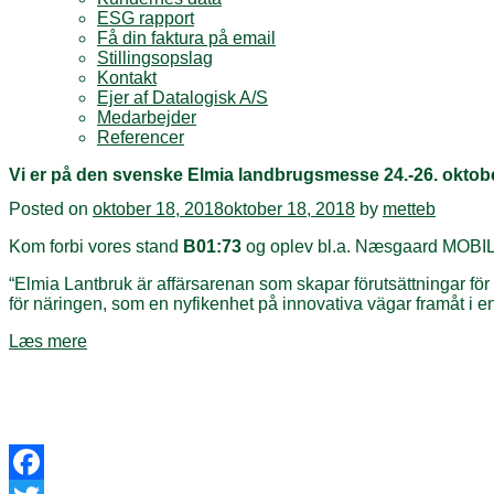
ESG rapport
Få din faktura på email
Stillingsopslag
Kontakt
Ejer af Datalogisk A/S
Medarbejder
Referencer
Vi er på den svenske Elmia landbrugsmesse 24.-26. oktob
Posted on
oktober 18, 2018
oktober 18, 2018
by
metteb
Kom forbi vores stand
B01:73
og oplev bl.a. Næsgaard MOBI
“Elmia Lantbruk är affärsarenan som skapar förutsättningar för ett
för näringen, som en nyfikenhet på innovativa vägar framåt i en 
Læs mere