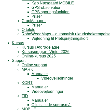
Køb Næsgaard MOBILE
GPS-observation
GPS sporingsfunktion
Priser
CropManager
Priser
Ortofoto
RoboWeedMaps – automatisk ukrudtsbekæmpels
Vejledning til Pletsprøjtningskort
Kursus
Kursus i Afgrødelagre
Kursusprogram Vinter 2026
Online-kursus 2025
Support
Online support
MARK
Manualer
Videovejledninger
KORT
Manualer
Videovejledninger
TID
Manualer
Ofte stillede spørgsmål
MOBILE