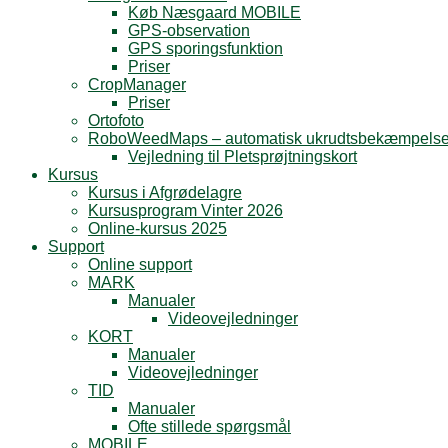
Køb Næsgaard MOBILE
GPS-observation
GPS sporingsfunktion
Priser
CropManager
Priser
Ortofoto
RoboWeedMaps – automatisk ukrudtsbekæmpels
Vejledning til Pletsprøjtningskort
Kursus
Kursus i Afgrødelagre
Kursusprogram Vinter 2026
Online-kursus 2025
Support
Online support
MARK
Manualer
Videovejledninger
KORT
Manualer
Videovejledninger
TID
Manualer
Ofte stillede spørgsmål
MOBILE