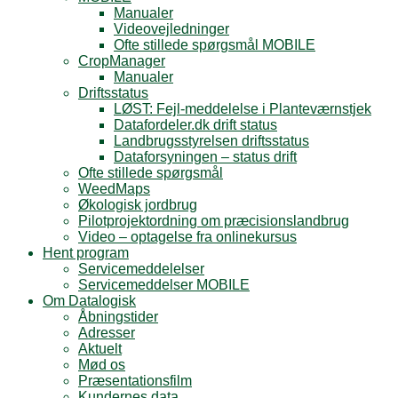
Manualer
Videovejledninger
Ofte stillede spørgsmål MOBILE
CropManager
Manualer
Driftsstatus
LØST: Fejl-meddelelse i Planteværnstjek
Datafordeler.dk drift status
Landbrugsstyrelsen driftsstatus
Dataforsyningen – status drift
Ofte stillede spørgsmål
WeedMaps
Økologisk jordbrug
Pilotprojektordning om præcisionslandbrug
Video – optagelse fra onlinekursus
Hent program
Servicemeddelelser
Servicemeddelser MOBILE
Om Datalogisk
Åbningstider
Adresser
Aktuelt
Mød os
Præsentationsfilm
Kundernes data