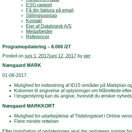
ESG rapport
Få din faktura på email
Stillingsopslag
Kontakt
Ejer af Datalogisk A/S
Medarbejder
Referencer
Programopdatering – 6.000 /27
Posted on
juni 1, 2017
juni 12, 2017
by
per
Næsgaard MARK
01-06-2017
Mulighed for indtastning af ID15 områder på Markplan og 
Kolonner til angivelse af oplysninger om Målrettede efte
I brugerstyring kan du angive, hvorvidt du ønsker nyhed
Næsgaard MARKKORT
Mulighed for udarbejdelse af Tildelingskort i Online vers
Flere mindre rettelser
Efter installation af opdateringen skal der opdateres normer 