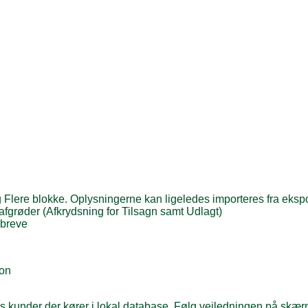
Flere blokke. Oplysningerne kan ligeledes importeres fra eksport
rafgrøder (Afkrydsning for Tilsagn samt Udlagt)
sbreve
ion
hos kunder der kører i lokal database. Følg vejledningen på skæ