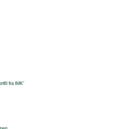
fil fra IMK’
rmen.