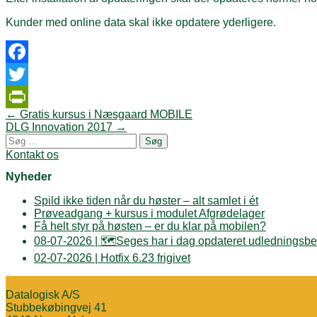
Kunder med online data skal ikke opdatere yderligere.
Facebook
Twitter
Post
←
Gratis kursus i Næsgaard MOBILE
PrintFriendly
navigation
DLG Innovation 2017
→
Søg
efter:
Kontakt os
Nyheder
Spild ikke tiden når du høster – alt samlet i ét
Prøveadgang + kursus i modulet Afgrødelager
Få helt styr på høsten – er du klar på mobilen?
08-07-2026 | 🗺️Seges har i dag opdateret udledningsbe
02-07-2026 | Hotfix 6.23 frigivet
Datalogisk A/S
Stubbekøbingvej 41