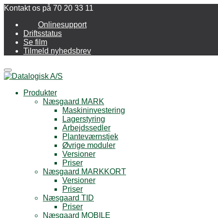
Kontakt os på 70 20 33 11
Onlinesupport
Driftsstatus
Se film
Tilmeld nyhedsbrev
Menu
Produkter
Næsgaard MARK
Maskininvestering
Lagerstyring
Arbejdssedler
Planteværnstjek
Øvrige moduler
Versioner
Priser
Næsgaard MARKKORT
Versioner
Priser
Næsgaard TID
Priser
Næsgaard MOBILE