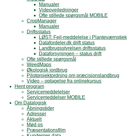
Manualer
Videovejledninger
Ofte stillede spørgsmål MOBILE
CropManager
Manualer
Driftsstatus
LØST: Fejl-meddelelse i Planteværnstjek
Datafordeler.dk drift status
Landbrugsstyrelsen driftsstatus
Dataforsyningen – status drift
Ofte stillede spørgsmål
WeedMaps
Økologisk jordbrug
Pilotprojektordning om præcisionslandbrug
Video – optagelse fra onlinekursus
Hent program
Servicemeddelelser
Servicemeddelser MOBILE
Om Datalogisk
Åbningstider
Adresser
Aktuelt
Mød os
Præsentationsfilm
Kundernes data