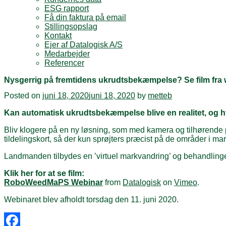
ESG rapport
Få din faktura på email
Stillingsopslag
Kontakt
Ejer af Datalogisk A/S
Medarbejder
Referencer
Nysgerrig på fremtidens ukrudtsbekæmpelse? Se film fra 
Posted on
juni 18, 2020
juni 18, 2020
by
metteb
Kan automatisk ukrudtsbekæmpelse blive en realitet, og h
Bliv klogere på en ny løsning, som med kamera og tilhørende 
tildelingskort, så der kun sprøjters præcist på de områder i ma
Landmanden tilbydes en ’virtuel markvandring’ og behandling
Klik her for at se film:
RoboWeedMaPS Webinar
from
Datalogisk
on
Vimeo
.
Webinaret blev afholdt torsdag den 11. juni 2020.