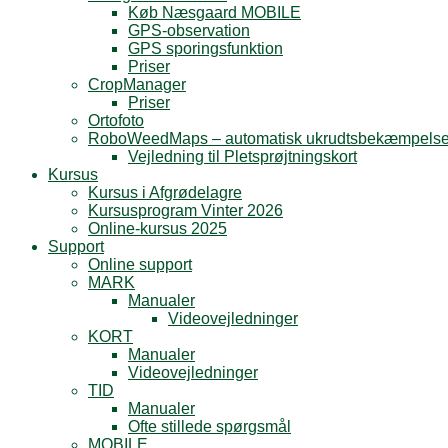
Køb Næsgaard MOBILE
GPS-observation
GPS sporingsfunktion
Priser
CropManager
Priser
Ortofoto
RoboWeedMaps – automatisk ukrudtsbekæmpels
Vejledning til Pletsprøjtningskort
Kursus
Kursus i Afgrødelagre
Kursusprogram Vinter 2026
Online-kursus 2025
Support
Online support
MARK
Manualer
Videovejledninger
KORT
Manualer
Videovejledninger
TID
Manualer
Ofte stillede spørgsmål
MOBILE