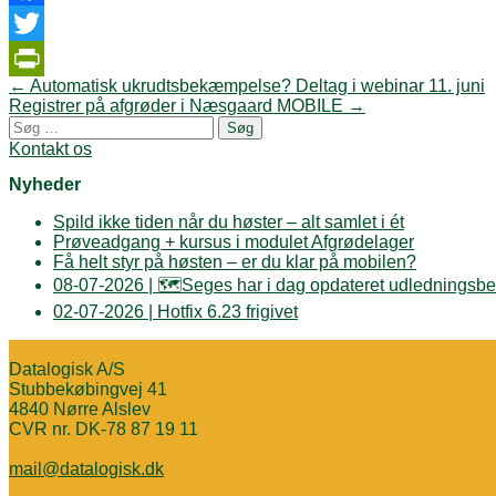
Facebook
Twitter
Post
←
Automatisk ukrudtsbekæmpelse? Deltag i webinar 11. juni
PrintFriendly
navigation
Registrer på afgrøder i Næsgaard MOBILE
→
Søg
efter:
Kontakt os
Nyheder
Spild ikke tiden når du høster – alt samlet i ét
Prøveadgang + kursus i modulet Afgrødelager
Få helt styr på høsten – er du klar på mobilen?
08-07-2026 | 🗺️Seges har i dag opdateret udledningsbe
02-07-2026 | Hotfix 6.23 frigivet
Datalogisk A/S
Stubbekøbingvej 41
4840 Nørre Alslev
CVR nr. DK-78 87 19 11
mail@datalogisk.dk