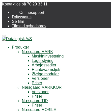
Kontakt os på 70 20 33 11
Onlinesupport
Driftsstatus
Se film
Tilmeld nyhedsbrev
Menu
Produkter
Næsgaard MARK
Maskininvestering
Lagerstyring
Arbejdssedler
Planteværnstjek
Øvrige moduler
Versioner
Priser
Næsgaard MARKKORT
Versioner
Priser
Næsgaard TID
Priser
Næsgaard MOBILE