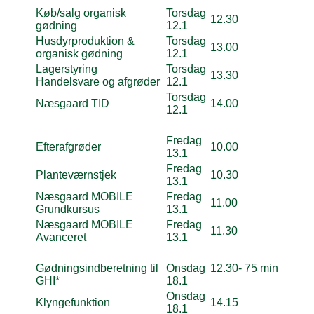
Køb/salg organisk
Torsdag
12.30
gødning
12.1
Husdyrproduktion &
Torsdag
13.00
organisk gødning
12.1
Lagerstyring
Torsdag
13.30
Handelsvare og afgrøder
12.1
Torsdag
Næsgaard TID
14.00
12.1
Fredag
Efterafgrøder
10.00
13.1
Fredag
Planteværnstjek
10.30
13.1
Næsgaard MOBILE
Fredag
11.00
Grundkursus
13.1
Næsgaard MOBILE
Fredag
11.30
Avanceret
13.1
Gødningsindberetning til
Onsdag
12.30- 75 min
GHI*
18.1
Onsdag
Klyngefunktion
14.15
18.1