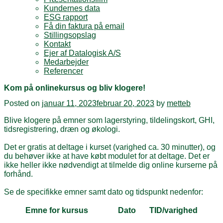
Kundernes data
ESG rapport
Få din faktura på email
Stillingsopslag
Kontakt
Ejer af Datalogisk A/S
Medarbejder
Referencer
Kom på onlinekursus og bliv klogere!
Posted on
januar 11, 2023
februar 20, 2023
by
metteb
Blive klogere på emner som
lagerstyring, tildelingskort, GHI,
tidsregistrering, dræn og økologi.
Det er gratis at deltage i kurset (varighed ca. 30 minutter), og
du behøver ikke at have købt modulet for at deltage. Det er
ikke heller ikke nødvendigt at tilmelde dig online kurserne på
forhånd.
Se de specifikke emner samt dato og tidspunkt nedenfor:
Emne for kursus
Dato
TID/varighed