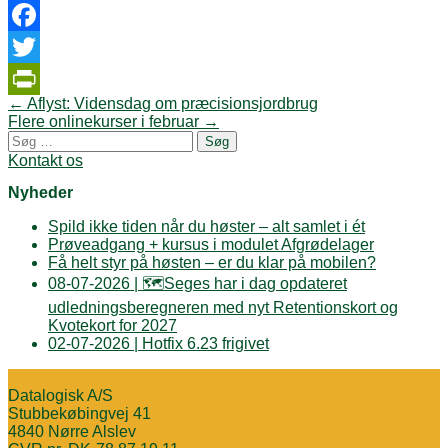
Facebook
Twitter
Post
←
Aflyst: Vidensdag om præcisionsjordbrug
PrintFriendly
navigation
Flere onlinekurser i februar
→
Søg
efter:
Kontakt os
Nyheder
Spild ikke tiden når du høster – alt samlet i ét
Prøveadgang + kursus i modulet Afgrødelager
Få helt styr på høsten – er du klar på mobilen?
08-07-2026 | 🗺️Seges har i dag opdateret
udledningsberegneren med nyt Retentionskort og
Kvotekort for 2027
02-07-2026 | Hotfix 6.23 frigivet
Datalogisk A/S
Stubbekøbingvej 41
4840 Nørre Alslev