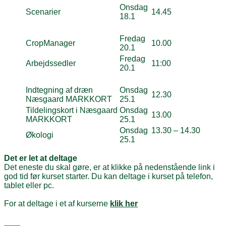
Onsdag
Scenarier
14.45
18.1
Fredag
CropManager
10.00
20.1
Fredag
Arbejdssedler
11:00
20.1
Indtegning af dræn
Onsdag
12.30
Næsgaard MARKKORT
25.1
Tildelingskort i Næsgaard
Onsdag
13.00
MARKKORT
25.1
Onsdag
13.30 – 14.30
Økologi
25.1
Det er let at deltage
Det eneste du skal gøre, er at klikke på nedenstående link i
god tid før kurset starter. Du kan deltage i kurset på telefon,
tablet eller pc.
For at deltage i et af kurserne
klik her