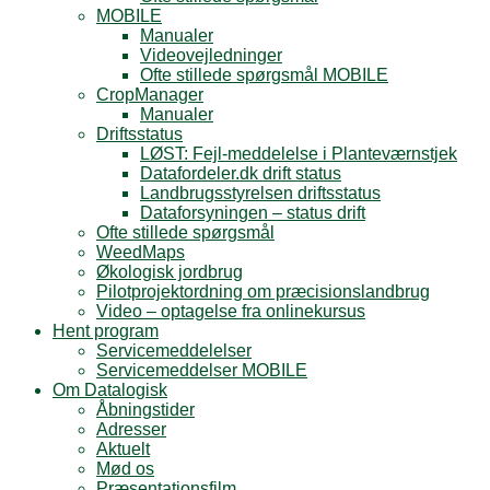
MOBILE
Manualer
Videovejledninger
Ofte stillede spørgsmål MOBILE
CropManager
Manualer
Driftsstatus
LØST: Fejl-meddelelse i Planteværnstjek
Datafordeler.dk drift status
Landbrugsstyrelsen driftsstatus
Dataforsyningen – status drift
Ofte stillede spørgsmål
WeedMaps
Økologisk jordbrug
Pilotprojektordning om præcisionslandbrug
Video – optagelse fra onlinekursus
Hent program
Servicemeddelelser
Servicemeddelser MOBILE
Om Datalogisk
Åbningstider
Adresser
Aktuelt
Mød os
Præsentationsfilm