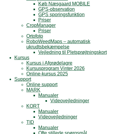
Køb Næsgaard MOBILE
GPS-observation
GPS sporingsfunktion
Priser
CropManager
Priser
Ortofoto
RoboWeedMaps – automatisk
ukrudtsbekæmpelse
Vejledning til Pletsprøjtningskort
Kursus
Kursus i Afgrødelagre
Kursusprogram Vinter 2026
Online-kursus 2025
Support
Online support
MARK
Manualer
Videovejledninger
KORT
Manualer
Videovejledninger
TID
Manualer
Ofte stillede spørgsmål