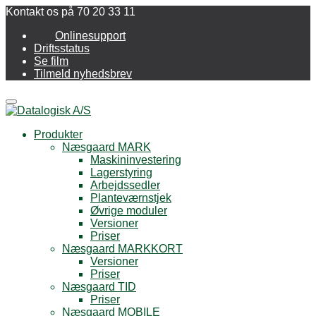
Kontakt os på 70 20 33 11
Onlinesupport
Driftsstatus
Se film
Tilmeld nyhedsbrev
Menu
Produkter
Næsgaard MARK
Maskininvestering
Lagerstyring
Arbejdssedler
Planteværnstjek
Øvrige moduler
Versioner
Priser
Næsgaard MARKKORT
Versioner
Priser
Næsgaard TID
Priser
Næsgaard MOBILE