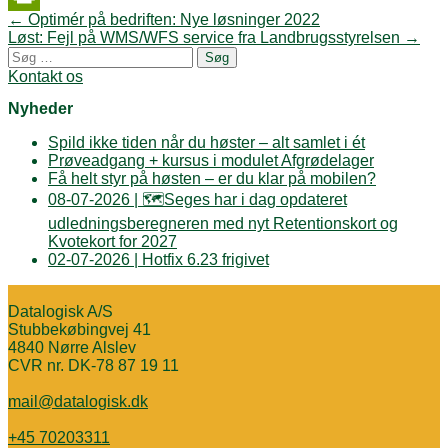
Post
←
Optimér på bedriften: Nye løsninger 2022
PrintFriendly
navigation
Løst: Fejl på WMS/WFS service fra Landbrugsstyrelsen
→
Søg
efter:
Kontakt os
Nyheder
Spild ikke tiden når du høster – alt samlet i ét
Prøveadgang + kursus i modulet Afgrødelager
Få helt styr på høsten – er du klar på mobilen?
08-07-2026 | 🗺️Seges har i dag opdateret
udledningsberegneren med nyt Retentionskort og
Kvotekort for 2027
02-07-2026 | Hotfix 6.23 frigivet
Datalogisk A/S
Stubbekøbingvej 41
4840 Nørre Alslev
CVR nr. DK-78 87 19 11
mail@datalogisk.dk
+45 70203311