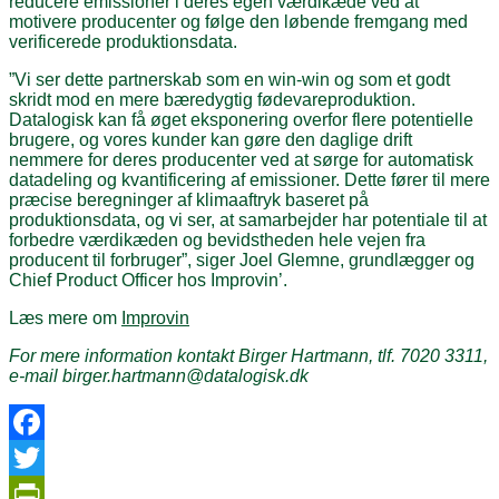
reducere emissioner i deres egen værdikæde ved at
motivere producenter og følge den løbende fremgang med
verificerede produktionsdata.
”Vi ser dette partnerskab som en win-win og som et godt
skridt mod en mere bæredygtig fødevareproduktion.
Datalogisk kan få øget eksponering overfor flere potentielle
brugere, og vores kunder kan gøre den daglige drift
nemmere for deres producenter ved at sørge for automatisk
datadeling og kvantificering af emissioner. Dette fører til mere
præcise beregninger af klimaaftryk baseret på
produktionsdata, og vi ser, at samarbejder har potentiale til at
forbedre værdikæden og bevidstheden hele vejen fra
producent til forbruger”, siger Joel Glemne, grundlægger og
Chief Product Officer hos Improvin’.
Læs mere om
Improvin
For mere information kontakt Birger Hartmann, tlf. 7020 3311,
e-mail birger.hartmann@datalogisk.dk
Facebook
Twitter