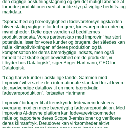
den daglige beslutningstagning og gør det muligt løbende at
forbedre produktionen ved at holde styr på vigtige bedrifts- og
markdata.
”Sporbarhed og bæredygtighed i fødevareforsyningskæden
bliver stadig vigtigere for forbrugere, fødevareproducenter og
myndigheder. Dette øger værdien af bedrifternes
produktionsdata. Vores partnerskab med Improvin’ har stort
potentiale, især for vores kunder og brugere, der således kan
måle klimapåvirkningen af deres produktion og få
kompensation for deres bæredygtige indsats, men også i
forhold til at skabe øget bevidsthed om de produkter, vi
tilbyder hos Datalogisk”, siger Birger Hartmann, CEO for
Datalogisk.
”I dag har vi kunder i adskillige lande. Sammen med
Improvin’ vil vi sætte den internationale standard for at levere
det nødvendige dataflow til en mere bæredygtig
fødevareproduktion”, fortsætter Hartmann.
Improvin’ bidrager til at fremskynde fødevareindustriens
overgang mod en mere bæredygtig fødevareproduktion. Med
Improvins AI-drevne platform kan fødevarevirksomheder
måle og rapportere deres Scope 3-emissioner og verificere
deres klimaaftryk. Derudover kan virksomheder aktivt