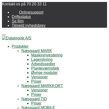
Kontakt os på 70 20 33 11
Onlinesupport
Driftsstatus
Se film
Tilmeld nyhedsbrev
Menu
Produkter
Næsgaard MARK
Maskininvestering
Lagerstyring
Arbejdssedler
Planteværnstjek
Øvrige moduler
Versioner
Priser
Næsgaard MARKKORT
Versioner
Priser
Næsgaard TID
Priser
Næsgaard MOBILE