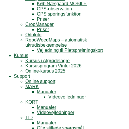
Køb Næsgaard MOBILE
GPS-observation
GPS sporingsfunktion
Priser
CropManager
Priser
Ortofoto
RoboWeedMaps – automatisk
ukrudtsbekæmpelse
Vejledning til Pletsprøjtningskort
Kursus
Kursus i Afgrødelagre
Kursusprogram Vinter 2026
Online-kursus 2025
Support
Online support
MARK
Manualer
Videovejledninger
KORT
Manualer
Videovejledninger
TID
Manualer
Ofte stillede spørgsmål