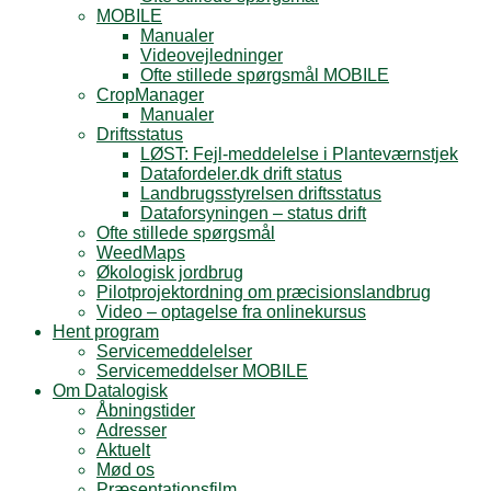
MOBILE
Manualer
Videovejledninger
Ofte stillede spørgsmål MOBILE
CropManager
Manualer
Driftsstatus
LØST: Fejl-meddelelse i Planteværnstjek
Datafordeler.dk drift status
Landbrugsstyrelsen driftsstatus
Dataforsyningen – status drift
Ofte stillede spørgsmål
WeedMaps
Økologisk jordbrug
Pilotprojektordning om præcisionslandbrug
Video – optagelse fra onlinekursus
Hent program
Servicemeddelelser
Servicemeddelser MOBILE
Om Datalogisk
Åbningstider
Adresser
Aktuelt
Mød os
Præsentationsfilm