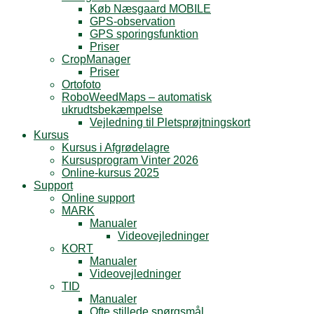
Køb Næsgaard MOBILE
GPS-observation
GPS sporingsfunktion
Priser
CropManager
Priser
Ortofoto
RoboWeedMaps – automatisk
ukrudtsbekæmpelse
Vejledning til Pletsprøjtningskort
Kursus
Kursus i Afgrødelagre
Kursusprogram Vinter 2026
Online-kursus 2025
Support
Online support
MARK
Manualer
Videovejledninger
KORT
Manualer
Videovejledninger
TID
Manualer
Ofte stillede spørgsmål