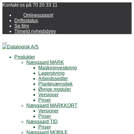
Kontakt os på 70 20 33 11
Onlinesupport
Driftsstatus
Se film
Tilmeld nyhedsbrev
Menu
Produkter
Næsgaard MARK
Maskininvestering
Lagerstyring
Arbejdssedler
Planteværnstjek
Øvrige moduler
Versioner
Priser
Næsgaard MARKKORT
Versioner
Priser
Næsgaard TID
Priser
Næsgaard MOBILE