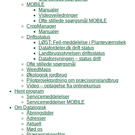
MOBILE
Manualer
Videovejledninger
Ofte stillede spørgsmål MOBILE
CropManager
Manualer
Driftsstatus
LØST: Fejl-meddelelse i Planteværnstjek
Datafordeler.dk drift status
Landbrugsstyrelsen driftsstatus
Dataforsyningen – status drift
Ofte stillede spørgsmål
WeedMaps
Økologisk jordbrug
Pilotprojektordning om præcisionslandbrug
Video – optagelse fra onlinekursus
Hent program
Servicemeddelelser
Servicemeddelser MOBILE
Om Datalogisk
Åbningstider
Adresser
Aktuelt
Mød os
Præsentationsfilm