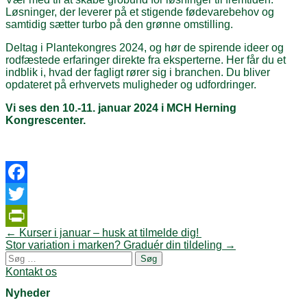
Løsninger, der leverer på et stigende fødevarebehov og
samtidig sætter turbo på den grønne omstilling.
Deltag i Plantekongres 2024, og hør de spirende ideer og
rodfæstede erfaringer direkte fra eksperterne. Her får du et
indblik i, hvad der fagligt rører sig i branchen. Du bliver
opdateret på erhvervets muligheder og udfordringer.
Vi ses den 10.-11. januar 2024 i MCH Herning
Kongrescenter.
Facebook
Twitter
Post
←
Kurser i januar – husk at tilmelde dig!
PrintFriendly
navigation
Stor variation i marken? Graduér din tildeling
→
Søg
efter:
Kontakt os
Nyheder