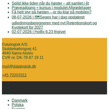
Spild ikke tiden når du høster – alt samlet i ét
Prøveadgang + kursus i modulet Afgrødelager
Få helt styr på høsten – er du klar på mobilen?
08-07-2026 | 🗺️Seges har i dag opdateret
udledningsberegneren med nyt Retentionskort og
Kvotekort for 2027
02-07-2026 | Hotfix 6.23 frigivet
Datalogisk A/S
Stubbekøbingvej 41
4840 Nørre Alslev
CVR nr. DK-78 87 19 11
mail@datalogisk.dk
+45 70203311
Danmark
Polska