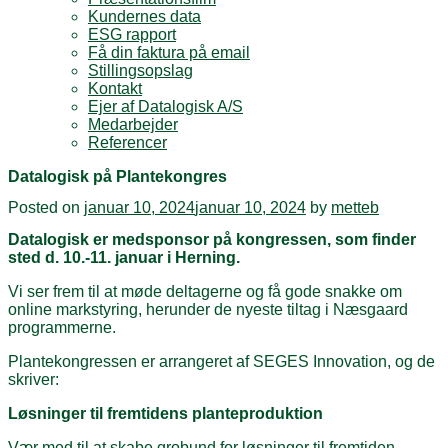
Kundernes data
ESG rapport
Få din faktura på email
Stillingsopslag
Kontakt
Ejer af Datalogisk A/S
Medarbejder
Referencer
Datalogisk på Plantekongres
Posted on
januar 10, 2024
januar 10, 2024
by
metteb
Datalogisk er medsponsor på kongressen, som finder
sted d. 10.-11. januar i Herning.
Vi ser frem til at møde deltagerne og få gode snakke om
online markstyring, herunder de nyeste tiltag i Næsgaard
programmerne.
Plantekongressen er arrangeret af SEGES Innovation, og de
skriver:
Løsninger til fremtidens planteproduktion
Vær med til at skabe grobund for løsninger til fremtiden.