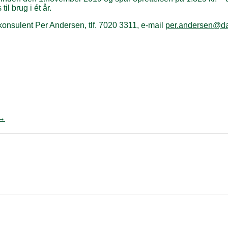
il brug i ét år.
-konsulent Per Andersen, tlf. 7020 3311, e-mail
per.andersen@dat
→