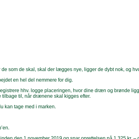
 de som de skal, skal der lægges nye, ligger de dybt nok, og hvo
bejdet en hel del nemmere for dig.
istrere hhv. logge placeringen, hvor dine dræn og brønde ligge
ilbage til, når drænene skal kigges efter.
du kan tage med i marken.
’en.
den den 1.november 2019 og spar oprettelsen på 1.325 kr. – d