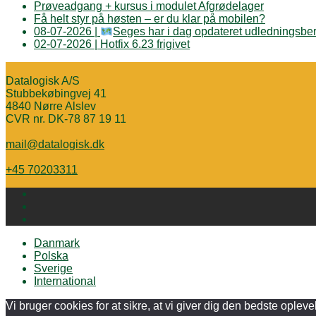
Prøveadgang + kursus i modulet Afgrødelager
Få helt styr på høsten – er du klar på mobilen?
08-07-2026 |
Seges har i dag opdateret udledningsber
02-07-2026 | Hotfix 6.23 frigivet
Datalogisk A/S
Stubbekøbingvej 41
4840 Nørre Alslev
CVR nr. DK-78 87 19 11
mail@datalogisk.dk
+45 70203311
Danmark
Polska
Sverige
International
Vi bruger cookies for at sikre, at vi giver dig den bedste oplev