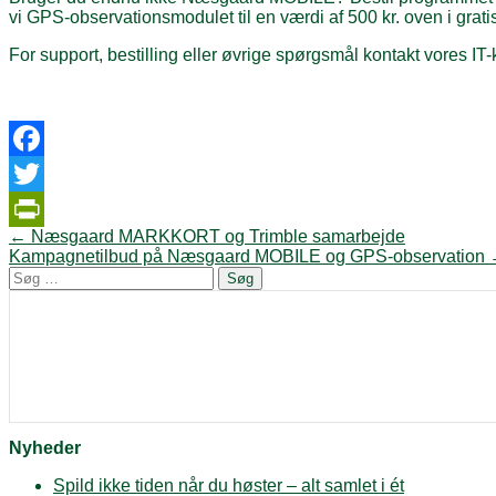
vi GPS-observationsmodulet til en værdi af 500 kr. oven i gratis t
For support, bestilling eller øvrige spørgsmål kontakt vores IT
Facebook
Twitter
Post
←
Næsgaard MARKKORT og Trimble samarbejde
PrintFriendly
navigation
Kampagnetilbud på Næsgaard MOBILE og GPS-observation
Søg
efter:
Nyheder
Spild ikke tiden når du høster – alt samlet i ét