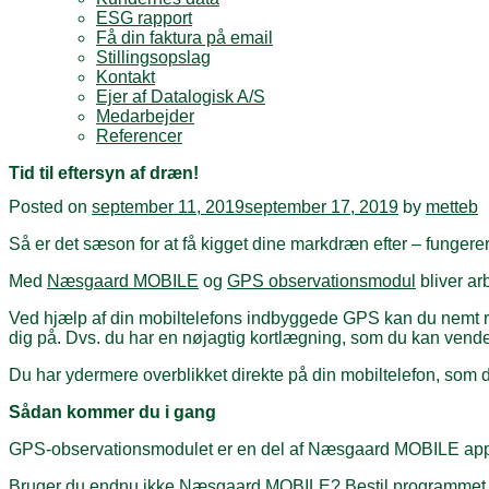
ESG rapport
Få din faktura på email
Stillingsopslag
Kontakt
Ejer af Datalogisk A/S
Medarbejder
Referencer
Tid til eftersyn af dræn!
Posted on
september 11, 2019
september 17, 2019
by
metteb
Så er det sæson for at få kigget dine markdræn efter – fungerer
Med
Næsgaard MOBILE
og
GPS observationsmodul
bliver ar
Ved hjælp af din mobiltelefons indbyggede GPS kan du nemt reg
dig på. Dvs. du har en nøjagtig kortlægning, som du kan vende t
Du har ydermere overblikket direkte på din mobiltelefon, som 
Sådan kommer du i gang
GPS-observationsmodulet er en del af Næsgaard MOBILE app
Bruger du endnu ikke Næsgaard MOBILE? Bestil programmet in