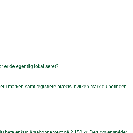
r er de egentlig lokaliseret?
r i marken samt registrere præcis, hvilken mark du befinder
u betaler kun årsabonnement på 2.150 kr. Derudover smider