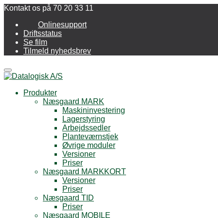
Kontakt os på 70 20 33 11
Onlinesupport
Driftsstatus
Se film
Tilmeld nyhedsbrev
Menu
Produkter
Næsgaard MARK
Maskininvestering
Lagerstyring
Arbejdssedler
Planteværnstjek
Øvrige moduler
Versioner
Priser
Næsgaard MARKKORT
Versioner
Priser
Næsgaard TID
Priser
Næsgaard MOBILE