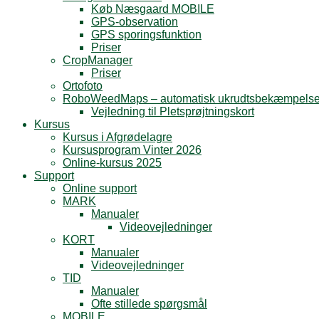
Køb Næsgaard MOBILE
GPS-observation
GPS sporingsfunktion
Priser
CropManager
Priser
Ortofoto
RoboWeedMaps – automatisk ukrudtsbekæmpels
Vejledning til Pletsprøjtningskort
Kursus
Kursus i Afgrødelagre
Kursusprogram Vinter 2026
Online-kursus 2025
Support
Online support
MARK
Manualer
Videovejledninger
KORT
Manualer
Videovejledninger
TID
Manualer
Ofte stillede spørgsmål
MOBILE