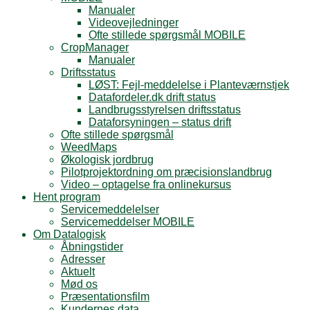
Manualer
Videovejledninger
Ofte stillede spørgsmål MOBILE
CropManager
Manualer
Driftsstatus
LØST: Fejl-meddelelse i Planteværnstjek
Datafordeler.dk drift status
Landbrugsstyrelsen driftsstatus
Dataforsyningen – status drift
Ofte stillede spørgsmål
WeedMaps
Økologisk jordbrug
Pilotprojektordning om præcisionslandbrug
Video – optagelse fra onlinekursus
Hent program
Servicemeddelelser
Servicemeddelser MOBILE
Om Datalogisk
Åbningstider
Adresser
Aktuelt
Mød os
Præsentationsfilm
Kundernes data