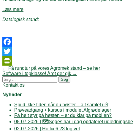
Læs mere
Datalogisk stand:
Facebook
Twitter
Post
←
Få rundtur på vores Agromek stand – se her
PrintFriendly
navigation
Software i topklasse! Året der gik
→
Søg
efter:
Kontakt os
Nyheder
Spild ikke tiden når du høster – alt samlet i ét
Prøveadgang + kursus i modulet Afgrødelager
Få helt styr på høsten – er du klar på mobilen?
08-07-2026 | 🗺️Seges har i dag opdateret udledningsbe
02-07-2026 | Hotfix 6.23 frigivet