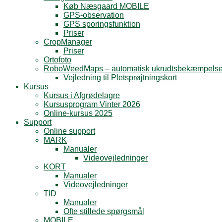
Køb Næsgaard MOBILE
GPS-observation
GPS sporingsfunktion
Priser
CropManager
Priser
Ortofoto
RoboWeedMaps – automatisk ukrudtsbekæmpels
Vejledning til Pletsprøjtningskort
Kursus
Kursus i Afgrødelagre
Kursusprogram Vinter 2026
Online-kursus 2025
Support
Online support
MARK
Manualer
Videovejledninger
KORT
Manualer
Videovejledninger
TID
Manualer
Ofte stillede spørgsmål
MOBILE