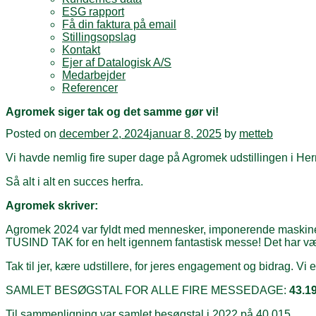
ESG rapport
Få din faktura på email
Stillingsopslag
Kontakt
Ejer af Datalogisk A/S
Medarbejder
Referencer
Agromek siger tak og det samme gør vi!
Posted on
december 2, 2024
januar 8, 2025
by
metteb
Vi havde nemlig fire super dage på Agromek udstillingen i Hern
Så alt i alt en succes herfra.
Agromek skriver:
Agromek 2024 var fyldt med mennesker, imponerende maskiner, 
TUSIND TAK for en helt igennem fantastisk messe! Det har vær
Tak til jer, kære udstillere, for jeres engagement og bidrag. V
SAMLET BESØGSTAL FOR ALLE FIRE MESSEDAGE:
43.1
Til sammenligning var samlet besøgstal i 2022 på 40.015