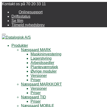
Kontakt os på 70 20 33 11
Onlinesupport
Driftsstatus
Se film
Tilmeld nyhedsbrev
Menu
Produkter
Næsgaard MARK
Maskininvestering
Lagerstyring
Arbejdssedler
Planteværnstjek
Øvrige moduler
Versioner
Priser
Næsgaard MARKKORT
Versioner
Priser
Næsgaard TID
Priser
Næsgaard MOBILE