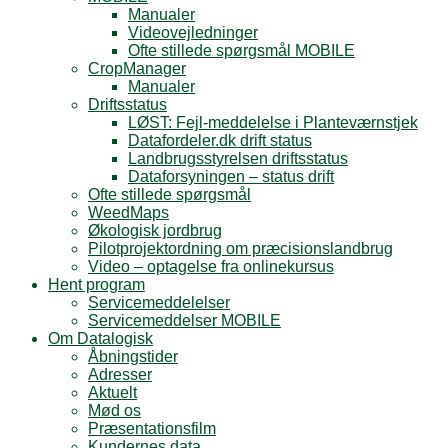
Manualer
Videovejledninger
Ofte stillede spørgsmål MOBILE
CropManager
Manualer
Driftsstatus
LØST: Fejl-meddelelse i Planteværnstjek
Datafordeler.dk drift status
Landbrugsstyrelsen driftsstatus
Dataforsyningen – status drift
Ofte stillede spørgsmål
WeedMaps
Økologisk jordbrug
Pilotprojektordning om præcisionslandbrug
Video – optagelse fra onlinekursus
Hent program
Servicemeddelelser
Servicemeddelser MOBILE
Om Datalogisk
Åbningstider
Adresser
Aktuelt
Mød os
Præsentationsfilm
Kundernes data