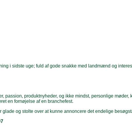
ing i sidste uge; fuld af gode snakke med landmænd og interesse
passion, produktnyheder, og ikke mindst, personlige møder, kon
et en fornøjelse af en branchefest.
i er glade og stolte over at kunne annoncere det endelige besøgs
97