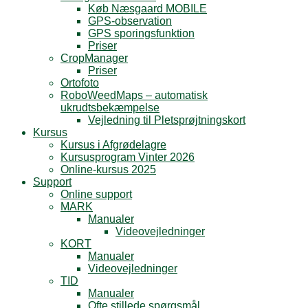
Køb Næsgaard MOBILE
GPS-observation
GPS sporingsfunktion
Priser
CropManager
Priser
Ortofoto
RoboWeedMaps – automatisk
ukrudtsbekæmpelse
Vejledning til Pletsprøjtningskort
Kursus
Kursus i Afgrødelagre
Kursusprogram Vinter 2026
Online-kursus 2025
Support
Online support
MARK
Manualer
Videovejledninger
KORT
Manualer
Videovejledninger
TID
Manualer
Ofte stillede spørgsmål