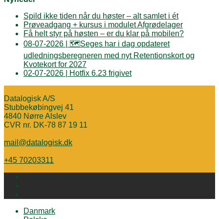
Spild ikke tiden når du høster – alt samlet i ét
Prøveadgang + kursus i modulet Afgrødelager
Få helt styr på høsten – er du klar på mobilen?
08-07-2026 | 🗺️Seges har i dag opdateret
udledningsberegneren med nyt Retentionskort og
Kvotekort for 2027
02-07-2026 | Hotfix 6.23 frigivet
Datalogisk A/S
Stubbekøbingvej 41
4840 Nørre Alslev
CVR nr. DK-78 87 19 11
mail@datalogisk.dk
+45 70203311
Danmark