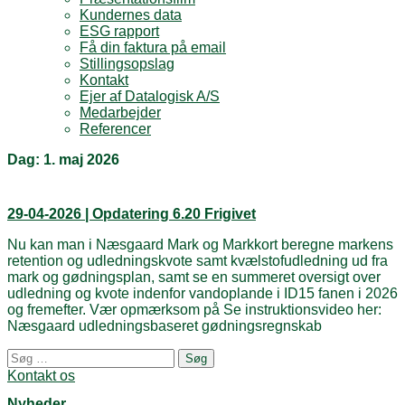
Kundernes data
ESG rapport
Få din faktura på email
Stillingsopslag
Kontakt
Ejer af Datalogisk A/S
Medarbejder
Referencer
Dag:
1. maj 2026
29-04-2026 | Opdatering 6.20 Frigivet
Nu kan man i Næsgaard Mark og Markkort beregne markens
retention og udledningskvote samt kvælstofudledning ud fra
mark og gødningsplan, samt se en summeret oversigt over
udledning og kvote indenfor vandoplande i ID15 fanen i 2026
og fremefter. Vær opmærksom på Se instruktionsvideo her:
Næsgaard udledningsbaseret gødningsregnskab
Posts
Søg
navigation
efter:
Kontakt os
Nyheder