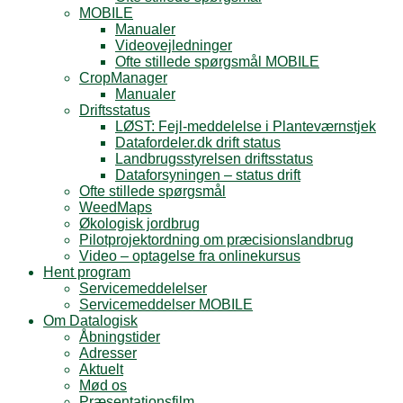
MOBILE
Manualer
Videovejledninger
Ofte stillede spørgsmål MOBILE
CropManager
Manualer
Driftsstatus
LØST: Fejl-meddelelse i Planteværnstjek
Datafordeler.dk drift status
Landbrugsstyrelsen driftsstatus
Dataforsyningen – status drift
Ofte stillede spørgsmål
WeedMaps
Økologisk jordbrug
Pilotprojektordning om præcisionslandbrug
Video – optagelse fra onlinekursus
Hent program
Servicemeddelelser
Servicemeddelser MOBILE
Om Datalogisk
Åbningstider
Adresser
Aktuelt
Mød os
Præsentationsfilm