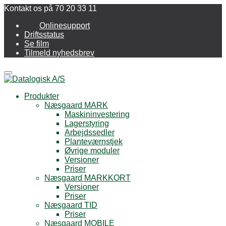
Kontakt os på 70 20 33 11
Onlinesupport
Driftsstatus
Se film
Tilmeld nyhedsbrev
Menu
Produkter
Næsgaard MARK
Maskininvestering
Lagerstyring
Arbejdssedler
Planteværnstjek
Øvrige moduler
Versioner
Priser
Næsgaard MARKKORT
Versioner
Priser
Næsgaard TID
Priser
Næsgaard MOBILE