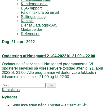
Kundernes data
ESG rapport
Få din faktura på email
Stillingsopslag
Kontakt
Ejer af Datalogisk A/S
Medarbejder
Referencer
Dag:
21. april 2022
Opdatering af Næsgaard 21-04-2022 kl. 21.00 – 22.00
Opdatering af services til Næsgaard programmerne. Vi
opdaterer services på vores servere torsdag aften d. 21. april
2022 kl. 21:00. Alle programmer vil derfor være lukkede i
tidsrummet mellem kl. 21:00 og kl. 22:00.
Posts
Søg
navigation
efter:
Kontakt os
Nyheder
Spild ikke tiden når du høster – alt samlet i ét