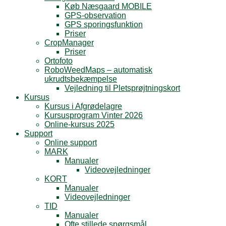
Køb Næsgaard MOBILE
GPS-observation
GPS sporingsfunktion
Priser
CropManager
Priser
Ortofoto
RoboWeedMaps – automatisk
ukrudtsbekæmpelse
Vejledning til Pletsprøjtningskort
Kursus
Kursus i Afgrødelagre
Kursusprogram Vinter 2026
Online-kursus 2025
Support
Online support
MARK
Manualer
Videovejledninger
KORT
Manualer
Videovejledninger
TID
Manualer
Ofte stillede spørgsmål