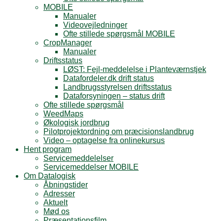
MOBILE
Manualer
Videovejledninger
Ofte stillede spørgsmål MOBILE
CropManager
Manualer
Driftsstatus
LØST: Fejl-meddelelse i Planteværnstjek
Datafordeler.dk drift status
Landbrugsstyrelsen driftsstatus
Dataforsyningen – status drift
Ofte stillede spørgsmål
WeedMaps
Økologisk jordbrug
Pilotprojektordning om præcisionslandbrug
Video – optagelse fra onlinekursus
Hent program
Servicemeddelelser
Servicemeddelser MOBILE
Om Datalogisk
Åbningstider
Adresser
Aktuelt
Mød os
Præsentationsfilm