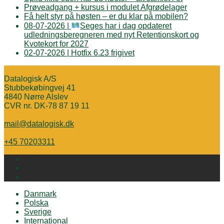
Prøveadgang + kursus i modulet Afgrødelager
Få helt styr på høsten – er du klar på mobilen?
08-07-2026 |
Seges har i dag opdateret
udledningsberegneren med nyt Retentionskort og
Kvotekort for 2027
02-07-2026 | Hotfix 6.23 frigivet
Datalogisk A/S
Stubbekøbingvej 41
4840 Nørre Alslev
CVR nr. DK-78 87 19 11
mail@datalogisk.dk
+45 70203311
Danmark
Polska
Sverige
International