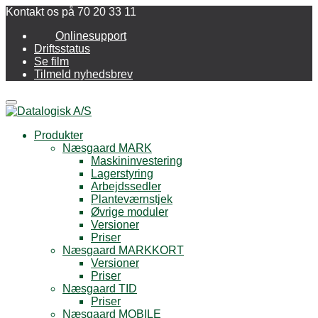
Kontakt os på 70 20 33 11
Onlinesupport
Driftsstatus
Se film
Tilmeld nyhedsbrev
Menu
Produkter
Næsgaard MARK
Maskininvestering
Lagerstyring
Arbejdssedler
Planteværnstjek
Øvrige moduler
Versioner
Priser
Næsgaard MARKKORT
Versioner
Priser
Næsgaard TID
Priser
Næsgaard MOBILE