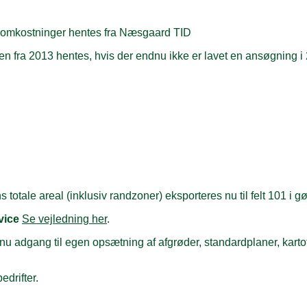
dsomkostninger hentes fra Næsgaard TID
nen fra 2013 hentes, hvis der endnu ikke er lavet en ansøgning 
ns totale areal (inklusiv randzoner) eksporteres nu til felt 101 i
vice
Se vejledning her
.
 nu adgang til egen opsætning af afgrøder, standardplaner, kartot
edrifter.