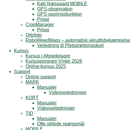
Køb Næsgaard MOBILE
GPS-observation
GPS sporingsfunktion
Priser
CropManager
Priser
Ortofoto
RoboWeedMaps – automatisk ukrudtsbekæmpels
Vejledning til Pletsprøjtningskort
Kursus
Kursus i Afgrødelagre
Kursusprogram Vinter 2026
Online-kursus 2025
Support
Online support
MARK
Manualer
Videovejledninger
KORT
Manualer
Videovejledninger
TID
Manualer
Ofte stillede spørgsmål
MOBILE