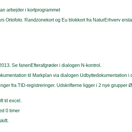
n arbejder i kortprogrammet
rs Ortofoto. Randzonekort og Eu blokkort fra NaturErhverv ersta
i 2013. Se fanenEfterafgrøder i dialogen N-kontrol.
okumentation til Markplan via dialogen Udbyttedokumentation i 
ger fra TID-registreringer. Udskrifterne ligger i 2 nye gruppe
t til excel.
med 0 timer
kift.