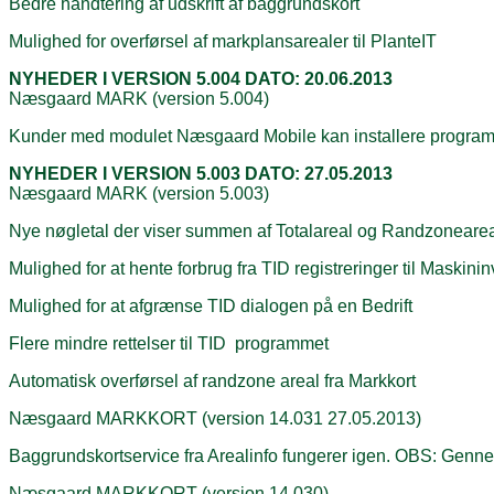
Bedre håndtering af udskrift af baggrundskort
Mulighed for overførsel af markplansarealer til PlanteIT
NYHEDER I VERSION 5.004 DATO: 20.06.2013
Næsgaard MARK (version 5.004)
Kunder med modulet Næsgaard Mobile kan installere programme
NYHEDER I VERSION 5.003 DATO: 27.05.2013
Næsgaard MARK (version 5.003)
Nye nøgletal der viser summen af Totalareal og Randzoneare
Mulighed for at hente forbrug fra TID registreringer til Maskini
Mulighed for at afgrænse TID dialogen på en Bedrift
Flere mindre rettelser til TID programmet
Automatisk overførsel af randzone areal fra Markkort
Næsgaard MARKKORT (version 14.031 27.05.2013)
Baggrundskortservice fra Arealinfo fungerer igen. OBS: Gennemgå
Næsgaard MARKKORT (version 14.030)