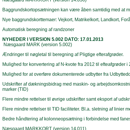
Baggrundskortopsætningen kan være åben samtidig med at ma
Nye baggrundskorttemaer: Vejkort, Matrikelkort, Landkort, Forå
Automatisk beregning af randzoner
NYHEDER I VERSION 5.002 DATO: 17.01.2013
Næsgaard MARK (version 5.002)
Ændringer til nøgletal til beregning af Pligtige efterafgrøder.
Mulighed for konvertering af N-kvote fra 2012 til efteafgrøder 
Mulighed for at overføre dokumenterede udbytter fra Udbytted
Udskrifter af dækningsbidrag med maskin- og arbejdsomkostnin
marker (TID)
Flere mindre rettelser til øvrige udskrifter samt eksport af udskrif
Flere mindre rettelser til TID faciliteter. Bl.a. sletning af linier 
Bedre håndtering af kolonneopsætning i forbindelse med fanes
Næsgaard MARKKORT (version 14.011)