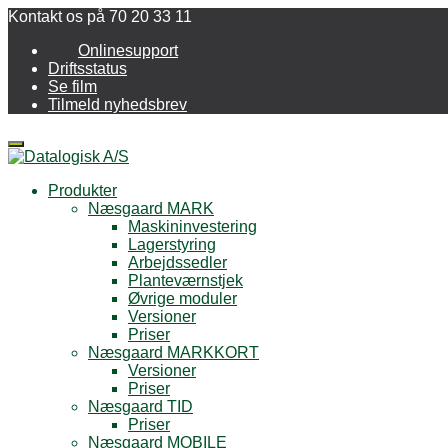
Kontakt os på 70 20 33 11
Onlinesupport
Driftsstatus
Se film
Tilmeld nyhedsbrev
Menu
Produkter
Næsgaard MARK
Maskininvestering
Lagerstyring
Arbejdssedler
Planteværnstjek
Øvrige moduler
Versioner
Priser
Næsgaard MARKKORT
Versioner
Priser
Næsgaard TID
Priser
Næsgaard MOBILE