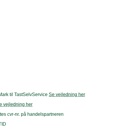
ark til TastSelvService
Se vejledning her
e vejledning her
ttes cvr-nr. på handelspartneren
TID