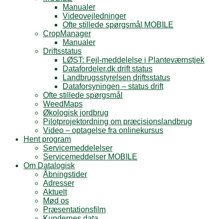
Manualer
Videovejledninger
Ofte stillede spørgsmål MOBILE
CropManager
Manualer
Driftsstatus
LØST: Fejl-meddelelse i Planteværnstjek
Datafordeler.dk drift status
Landbrugsstyrelsen driftsstatus
Dataforsyningen – status drift
Ofte stillede spørgsmål
WeedMaps
Økologisk jordbrug
Pilotprojektordning om præcisionslandbrug
Video – optagelse fra onlinekursus
Hent program
Servicemeddelelser
Servicemeddelser MOBILE
Om Datalogisk
Åbningstider
Adresser
Aktuelt
Mød os
Præsentationsfilm
Kundernes data