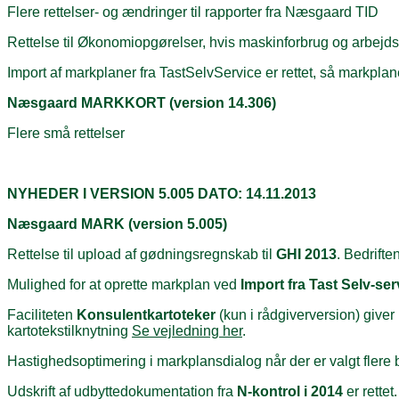
Flere rettelser- og ændringer til rapporter fra Næsgaard TID
Rettelse til Økonomiopgørelser, hvis maskinforbrug og arbej
Import af markplaner fra TastSelvService er rettet, så markpla
Næsgaard MARKKORT (version 14.306)
Flere små rettelser
NYHEDER I VERSION 5.005 DATO: 14.11.2013
Næsgaard MARK (version 5.005)
Rettelse til upload af gødningsregnskab til
GHI 2013
. Bedrifte
Mulighed for at oprette markplan ved
Import fra Tast Selv-ser
Faciliteten
Konsulentkartoteker
(kun i rådgiverversion) giver
kartotekstilknytning
Se vejledning her
.
Hastighedsoptimering i markplansdialog når der er valgt flere b
Udskrift af udbyttedokumentation fra
N-kontrol i 2014
er rettet.