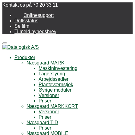
Kontakt os på 70 20 33 11
Onlinesupport
Driftsstatus
Se film
Tilmeld nyhedsbrev
Menu
Produkter
Næsgaard MARK
Maskininvestering
Lagerstyring
Arbejdssedler
Planteværnstjek
Øvrige moduler
Versioner
Priser
Næsgaard MARKKORT
Versioner
Priser
Næsgaard TID
Priser
Næsgaard MOBILE