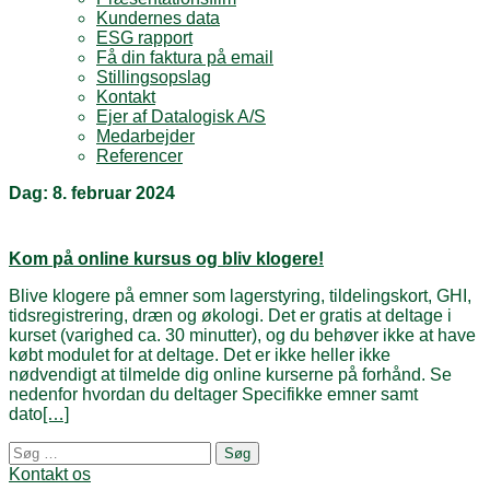
Kundernes data
ESG rapport
Få din faktura på email
Stillingsopslag
Kontakt
Ejer af Datalogisk A/S
Medarbejder
Referencer
Dag:
8. februar 2024
Kom på online kursus og bliv klogere!
Blive klogere på emner som lagerstyring, tildelingskort, GHI,
tidsregistrering, dræn og økologi. Det er gratis at deltage i
kurset (varighed ca. 30 minutter), og du behøver ikke at have
købt modulet for at deltage. Det er ikke heller ikke
nødvendigt at tilmelde dig online kurserne på forhånd. Se
nedenfor hvordan du deltager Specifikke emner samt
dato
[…]
Posts
Søg
navigation
efter:
Kontakt os