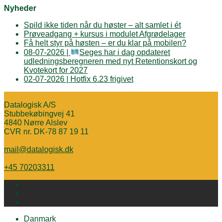
Nyheder
Spild ikke tiden når du høster – alt samlet i ét
Prøveadgang + kursus i modulet Afgrødelager
Få helt styr på høsten – er du klar på mobilen?
08-07-2026 |
Seges har i dag opdateret
udledningsberegneren med nyt Retentionskort og
Kvotekort for 2027
02-07-2026 | Hotfix 6.23 frigivet
Datalogisk A/S
Stubbekøbingvej 41
4840 Nørre Alslev
CVR nr. DK-78 87 19 11
mail@datalogisk.dk
+45 70203311
Danmark