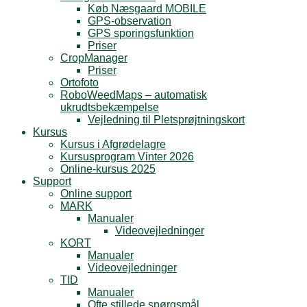
Køb Næsgaard MOBILE
GPS-observation
GPS sporingsfunktion
Priser
CropManager
Priser
Ortofoto
RoboWeedMaps – automatisk
ukrudtsbekæmpelse
Vejledning til Pletsprøjtningskort
Kursus
Kursus i Afgrødelagre
Kursusprogram Vinter 2026
Online-kursus 2025
Support
Online support
MARK
Manualer
Videovejledninger
KORT
Manualer
Videovejledninger
TID
Manualer
Ofte stillede spørgsmål