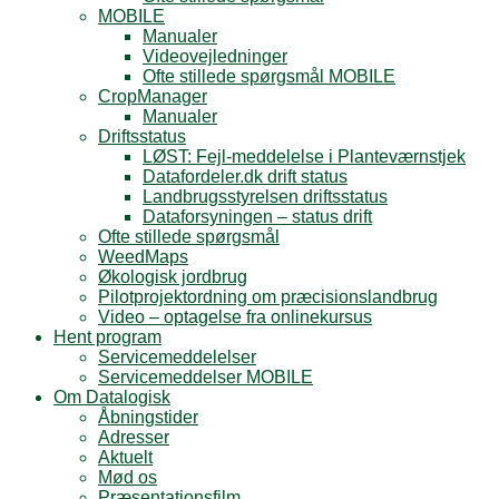
MOBILE
Manualer
Videovejledninger
Ofte stillede spørgsmål MOBILE
CropManager
Manualer
Driftsstatus
LØST: Fejl-meddelelse i Planteværnstjek
Datafordeler.dk drift status
Landbrugsstyrelsen driftsstatus
Dataforsyningen – status drift
Ofte stillede spørgsmål
WeedMaps
Økologisk jordbrug
Pilotprojektordning om præcisionslandbrug
Video – optagelse fra onlinekursus
Hent program
Servicemeddelelser
Servicemeddelser MOBILE
Om Datalogisk
Åbningstider
Adresser
Aktuelt
Mød os
Præsentationsfilm