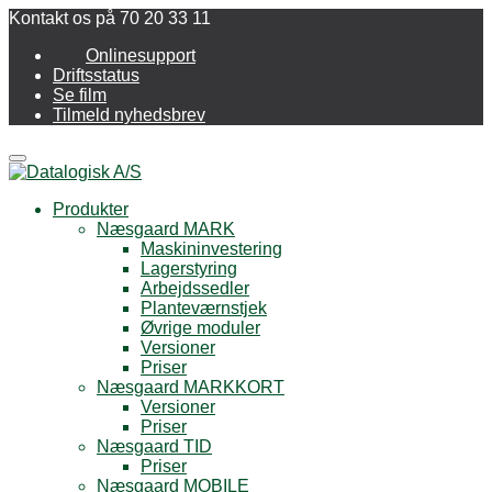
Kontakt os på 70 20 33 11
Onlinesupport
Driftsstatus
Se film
Tilmeld nyhedsbrev
Menu
Produkter
Næsgaard MARK
Maskininvestering
Lagerstyring
Arbejdssedler
Planteværnstjek
Øvrige moduler
Versioner
Priser
Næsgaard MARKKORT
Versioner
Priser
Næsgaard TID
Priser
Næsgaard MOBILE