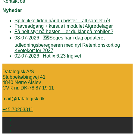
Kontakt os
Nyheder
Spild ikke tiden når du høster – alt samlet i ét
Prøveadgang + kursus i modulet Afgrødelager
Få helt styr på høsten – er du klar på mobilen?
08-07-2026 | 🗺️Seges har i dag opdateret
udledningsberegneren med nyt Retentionskort og
Kvotekort for 2027
02-07-2026 | Hotfix 6.23 frigivet
Datalogisk A/S
Stubbekøbingvej 41
4840 Nørre Alslev
CVR nr. DK-78 87 19 11
mail@datalogisk.dk
+45 70203311