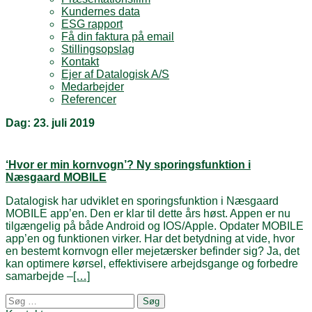
Kundernes data
ESG rapport
Få din faktura på email
Stillingsopslag
Kontakt
Ejer af Datalogisk A/S
Medarbejder
Referencer
Dag:
23. juli 2019
‘Hvor er min kornvogn’? Ny sporingsfunktion i
Næsgaard MOBILE
Datalogisk har udviklet en sporingsfunktion i Næsgaard
MOBILE app’en. Den er klar til dette års høst. Appen er nu
tilgængelig på både Android og IOS/Apple. Opdater MOBILE
app’en og funktionen virker. Har det betydning at vide, hvor
en bestemt kornvogn eller mejetærsker befinder sig? Ja, det
kan optimere kørsel, effektivisere arbejdsgange og forbedre
samarbejde –
[…]
Posts
Søg
navigation
efter: