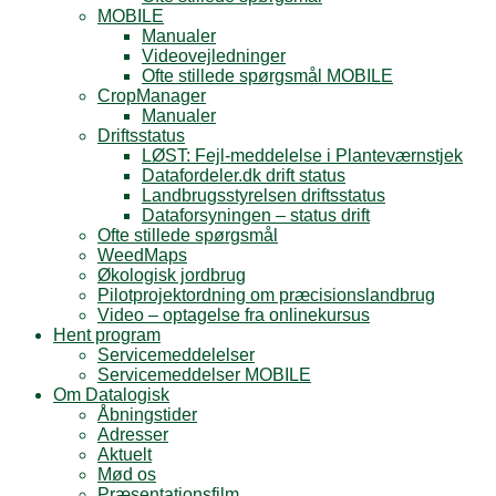
MOBILE
Manualer
Videovejledninger
Ofte stillede spørgsmål MOBILE
CropManager
Manualer
Driftsstatus
LØST: Fejl-meddelelse i Planteværnstjek
Datafordeler.dk drift status
Landbrugsstyrelsen driftsstatus
Dataforsyningen – status drift
Ofte stillede spørgsmål
WeedMaps
Økologisk jordbrug
Pilotprojektordning om præcisionslandbrug
Video – optagelse fra onlinekursus
Hent program
Servicemeddelelser
Servicemeddelser MOBILE
Om Datalogisk
Åbningstider
Adresser
Aktuelt
Mød os
Præsentationsfilm