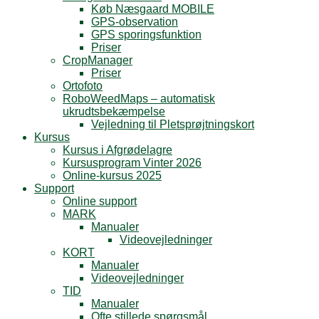
Køb Næsgaard MOBILE
GPS-observation
GPS sporingsfunktion
Priser
CropManager
Priser
Ortofoto
RoboWeedMaps – automatisk
ukrudtsbekæmpelse
Vejledning til Pletsprøjtningskort
Kursus
Kursus i Afgrødelagre
Kursusprogram Vinter 2026
Online-kursus 2025
Support
Online support
MARK
Manualer
Videovejledninger
KORT
Manualer
Videovejledninger
TID
Manualer
Ofte stillede spørgsmål