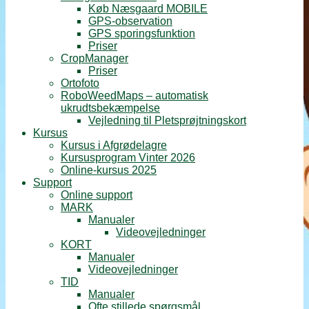
Køb Næsgaard MOBILE
GPS-observation
GPS sporingsfunktion
Priser
CropManager
Priser
Ortofoto
RoboWeedMaps – automatisk
ukrudtsbekæmpelse
Vejledning til Pletsprøjtningskort
Kursus
Kursus i Afgrødelagre
Kursusprogram Vinter 2026
Online-kursus 2025
Support
Online support
MARK
Manualer
Videovejledninger
KORT
Manualer
Videovejledninger
TID
Manualer
Ofte stillede spørgsmål