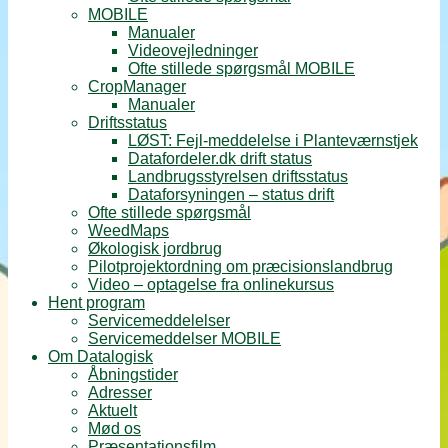
MOBILE
Manualer
Videovejledninger
Ofte stillede spørgsmål MOBILE
CropManager
Manualer
Driftsstatus
LØST: Fejl-meddelelse i Planteværnstjek
Datafordeler.dk drift status
Landbrugsstyrelsen driftsstatus
Dataforsyningen – status drift
Ofte stillede spørgsmål
WeedMaps
Økologisk jordbrug
Pilotprojektordning om præcisionslandbrug
Video – optagelse fra onlinekursus
Hent program
Servicemeddelelser
Servicemeddelser MOBILE
Om Datalogisk
Åbningstider
Adresser
Aktuelt
Mød os
Præsentationsfilm