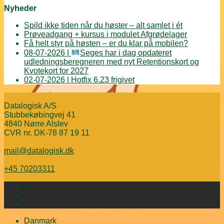
Nyheder
Spild ikke tiden når du høster – alt samlet i ét
Prøveadgang + kursus i modulet Afgrødelager
Få helt styr på høsten – er du klar på mobilen?
08-07-2026 |
Seges har i dag opdateret
udledningsberegneren med nyt Retentionskort og
Kvotekort for 2027
02-07-2026 | Hotfix 6.23 frigivet
Datalogisk A/S
Stubbekøbingvej 41
4840 Nørre Alslev
CVR nr. DK-78 87 19 11
mail@datalogisk.dk
+45 70203311
Danmark