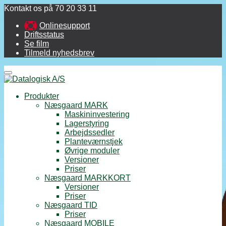
Kontakt os på 70 20 33 11
Onlinesupport
Driftsstatus
Se film
Tilmeld nyhedsbrev
Menu
Produkter
Næsgaard MARK
Maskininvestering
Lagerstyring
Arbejdssedler
Planteværnstjek
Øvrige moduler
Versioner
Priser
Næsgaard MARKKORT
Versioner
Priser
Næsgaard TID
Priser
Næsgaard MOBILE