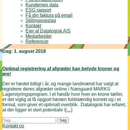
Kundernes data
ESG rapport
Få din faktura på email
Stillingsopslag
Kontakt
Ejer af Datalogisk A/S
Medarbejder
Referencer
Dag:
1. august 2018
Optimal registrering af afgrøder kan betyde kroner og
øre!
Der er høstet tidligt i år, og mange landmænd har valgt at
registrere deres afgrøder online i Næsgaard MARKS
Lagerstyringsprogram. I et høstår hvor hver en krone tæller,
er det vigtig at få opgjort høsten fuldstændig korrekt og i et
format, som giver et optimalt overblik. Datalogisk har erfaret,
at der ligger et stort potentiale i
[…]
Posts
Søg
navigation
efter:
Kontakt os