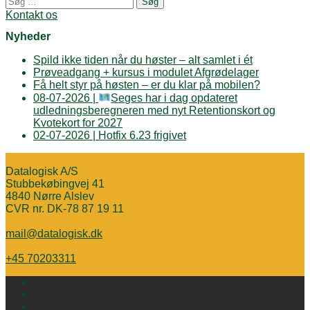
navigation
efter:
Kontakt os
Nyheder
Spild ikke tiden når du høster – alt samlet i ét
Prøveadgang + kursus i modulet Afgrødelager
Få helt styr på høsten – er du klar på mobilen?
08-07-2026 |
Seges har i dag opdateret
udledningsberegneren med nyt Retentionskort og
Kvotekort for 2027
02-07-2026 | Hotfix 6.23 frigivet
Datalogisk A/S
Stubbekøbingvej 41
4840 Nørre Alslev
CVR nr. DK-78 87 19 11
mail@datalogisk.dk
+45 70203311