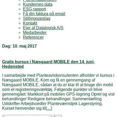
Kundernes data
ESG rapport
Få din faktura på email
Stillingsopslag
Kontakt
Ejer af Datalogisk A/S
Medarbejder
Referencer
Dag:
10. maj 2017
Gratis kursus i Næsgaard MOBILE den 14. juni,
Hedensted
I samarbejde med Planteavlskonsulenten afholder vi kursus i
Næsgaard MOBILE. Kom og få en gennemgang af
Næsgaard MOBILE, sådan at du er klar til at bruge din mobil
som et registreringsværktøj. Følgende punkter vil blive
gennemgået: Markkort på mobilen GPS-logning Opret og vist
behandlinger Redigere behandlinger. Sammentælling
Udskrifter Arbejdssedler Planteværnstjek Lagerstyring.
Kurset henvender sig til
[…]
Posts
Søg