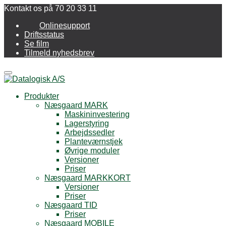
Kontakt os på 70 20 33 11
Onlinesupport
Driftsstatus
Se film
Tilmeld nyhedsbrev
Menu
Produkter
Næsgaard MARK
Maskininvestering
Lagerstyring
Arbejdssedler
Planteværnstjek
Øvrige moduler
Versioner
Priser
Næsgaard MARKKORT
Versioner
Priser
Næsgaard TID
Priser
Næsgaard MOBILE