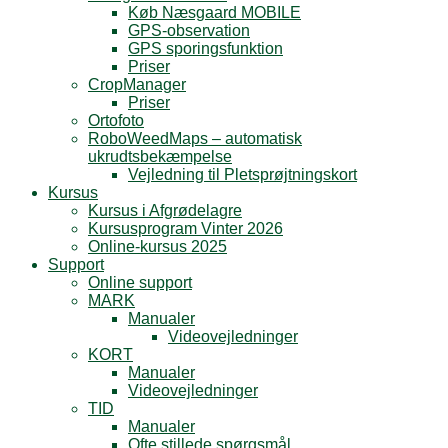
Køb Næsgaard MOBILE
GPS-observation
GPS sporingsfunktion
Priser
CropManager
Priser
Ortofoto
RoboWeedMaps – automatisk
ukrudtsbekæmpelse
Vejledning til Pletsprøjtningskort
Kursus
Kursus i Afgrødelagre
Kursusprogram Vinter 2026
Online-kursus 2025
Support
Online support
MARK
Manualer
Videovejledninger
KORT
Manualer
Videovejledninger
TID
Manualer
Ofte stillede spørgsmål