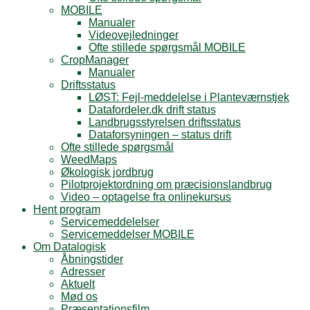
MOBILE
Manualer
Videovejledninger
Ofte stillede spørgsmål MOBILE
CropManager
Manualer
Driftsstatus
LØST: Fejl-meddelelse i Planteværnstjek
Datafordeler.dk drift status
Landbrugsstyrelsen driftsstatus
Dataforsyningen – status drift
Ofte stillede spørgsmål
WeedMaps
Økologisk jordbrug
Pilotprojektordning om præcisionslandbrug
Video – optagelse fra onlinekursus
Hent program
Servicemeddelelser
Servicemeddelser MOBILE
Om Datalogisk
Åbningstider
Adresser
Aktuelt
Mød os
Præsentationsfilm